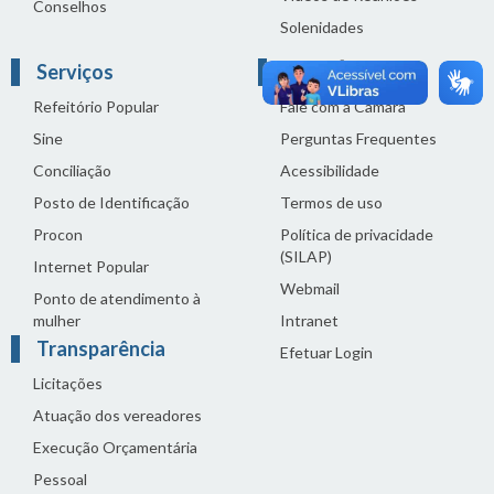
Conselhos
Solenidades
Serviços
Links Úteis
Refeitório Popular
Fale com a Câmara
Sine
Perguntas Frequentes
Conciliação
Acessibilidade
Posto de Identificação
Termos de uso
Procon
Política de privacidade
(SILAP)
Internet Popular
Webmail
Ponto de atendimento à
mulher
Intranet
Transparência
Efetuar Login
Licitações
Atuação dos vereadores
Execução Orçamentária
Pessoal