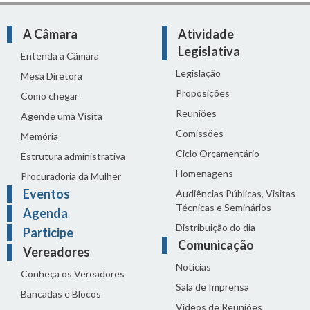
A Câmara
Atividade
Legislativa
Entenda a Câmara
Legislação
Mesa Diretora
Proposições
Como chegar
Reuniões
Agende uma Visita
Comissões
Memória
Ciclo Orçamentário
Estrutura administrativa
Homenagens
Procuradoria da Mulher
Eventos
Audiências Públicas, Visitas
Técnicas e Seminários
Agenda
Distribuição do dia
Participe
Comunicação
Vereadores
Notícias
Conheça os Vereadores
Sala de Imprensa
Bancadas e Blocos
Vídeos de Reuniões