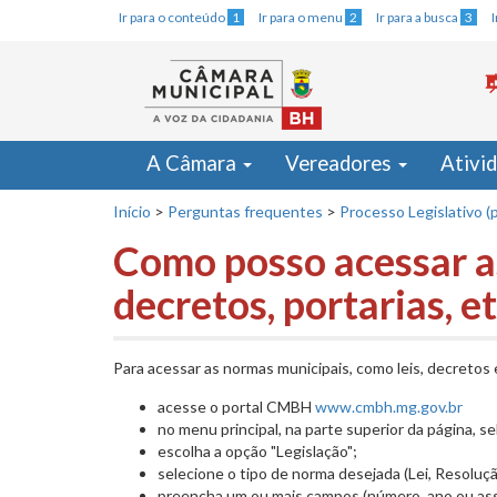
Ir para o conteúdo
1
Ir para o menu
2
Ir para a busca
3
A Câmara
Vereadores
Ativi
Início
>
Perguntas frequentes
>
Processo Legislativo (p
Como posso acessar as
decretos, portarias, e
Para acessar as normas municipais, como leis, decretos 
acesse o portal CMBH
www.cmbh.mg.gov.br
no menu principal, na parte superior da página, se
escolha a opção "Legislação";
selecione o tipo de norma desejada (Lei, Resolução
preencha um ou mais campos (número, ano ou ass