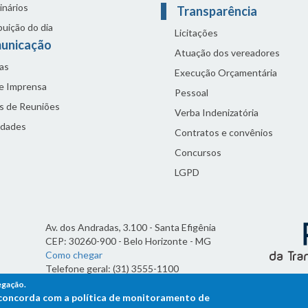
inários
Transparência
buição do dia
Licitações
unicação
Atuação dos vereadores
as
Execução Orçamentária
de Imprensa
Pessoal
s de Reuniões
Verba Indenizatória
idades
Contratos e convênios
Concursos
LGPD
Av. dos Andradas, 3.100 - Santa Efigênia
CEP: 30260-900 - Belo Horizonte - MG
Como chegar
Telefone geral: (31) 3555-1100
Horário de funcionamento:
egação.
7h às 19h
ê concorda com a política de monitoramento de