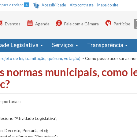
Ir para o rodapé
4
Acessibilidade
Alto contraste
Mapa do site
Eventos
Agenda
Fale com a Câmara
Participe
dade Legislativa
Serviços
Transparência
rojeto de lei, tramitação, quórum, votação)
>
Como posso acessar as norm
 normas municipais, como le
tc?
e portarias:
lecione "Atividade Legislativa";
, Decreto, Portaria, etc);
unto) e clique em "Pesquisar";