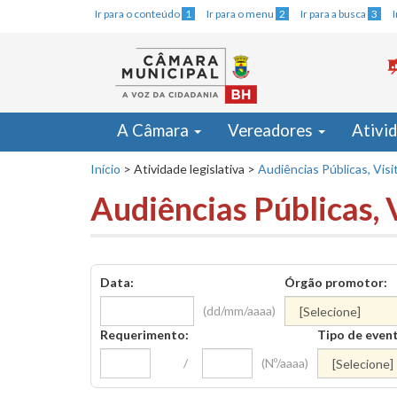
Ir para o conteúdo
1
Ir para o menu
2
Ir para a busca
3
A Câmara
Vereadores
Ativi
Início
>
Atividade legislativa
>
Audiências Públicas, Visi
Audiências Públicas, 
Data:
Órgão promotor:
(dd/mm/aaaa)
Requerimento:
Tipo de even
/
(Nº/aaaa)