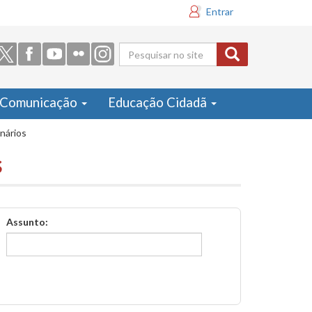
Entrar
Formulário
de busca
Comunicação
Educação Cidadã
inários
s
Assunto: