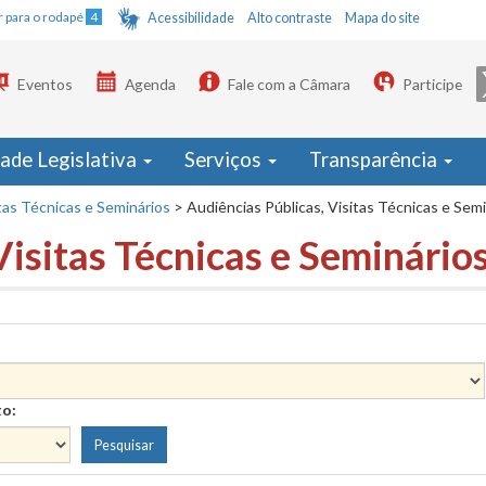
Ir para o rodapé
4
Acessibilidade
Alto contraste
Mapa do site
Eventos
Agenda
Fale com a Câmara
Participe
dade Legislativa
Serviços
Transparência
tas Técnicas e Seminários
>
Audiências Públicas, Visitas Técnicas e Sem
Visitas Técnicas e Seminário
to: