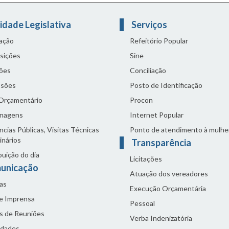
idade Legislativa
Serviços
lação
Refeitório Popular
sições
Sine
ões
Conciliação
sões
Posto de Identificação
 Orçamentário
Procon
nagens
Internet Popular
cias Públicas, Visitas Técnicas
Ponto de atendimento à mulhe
inários
Transparência
buição do dia
Licitações
unicação
Atuação dos vereadores
as
Execução Orçamentária
de Imprensa
Pessoal
s de Reuniões
Verba Indenizatória
idades