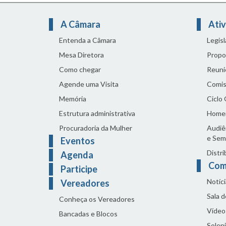
A Câmara
Ativ
Entenda a Câmara
Legis
Mesa Diretora
Propo
Como chegar
Reuni
Agende uma Visita
Comis
Memória
Ciclo
Estrutura administrativa
Home
Procuradoria da Mulher
Audiên
e Sem
Eventos
Distri
Agenda
Com
Participe
Notíci
Vereadores
Sala 
Conheça os Vereadores
Vídeo
Bancadas e Blocos
Solen