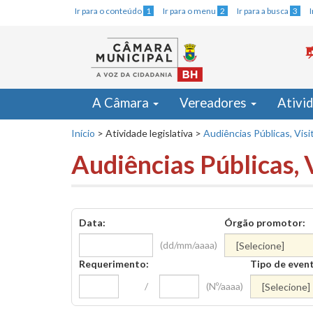
Ir para o conteúdo
1
Ir para o menu
2
Ir para a busca
3
A Câmara
Vereadores
Ativi
Início
>
Atividade legislativa
>
Audiências Públicas, Visi
Audiências Públicas, 
Data:
Órgão promotor:
(dd/mm/aaaa)
Requerimento:
Tipo de even
/
(Nº/aaaa)