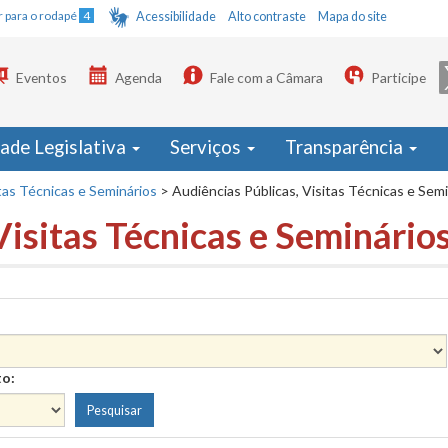
Ir para o rodapé
4
Acessibilidade
Alto contraste
Mapa do site
Eventos
Agenda
Fale com a Câmara
Participe
dade Legislativa
Serviços
Transparência
tas Técnicas e Seminários
>
Audiências Públicas, Visitas Técnicas e Sem
Visitas Técnicas e Seminário
to: