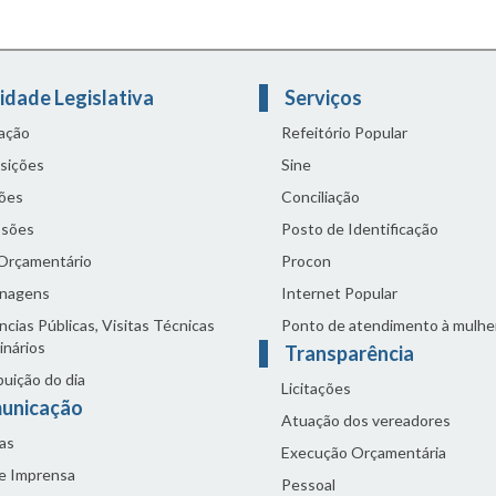
idade Legislativa
Serviços
lação
Refeitório Popular
sições
Sine
ões
Conciliação
sões
Posto de Identificação
 Orçamentário
Procon
nagens
Internet Popular
cias Públicas, Visitas Técnicas
Ponto de atendimento à mulhe
inários
Transparência
buição do dia
Licitações
unicação
Atuação dos vereadores
as
Execução Orçamentária
de Imprensa
Pessoal