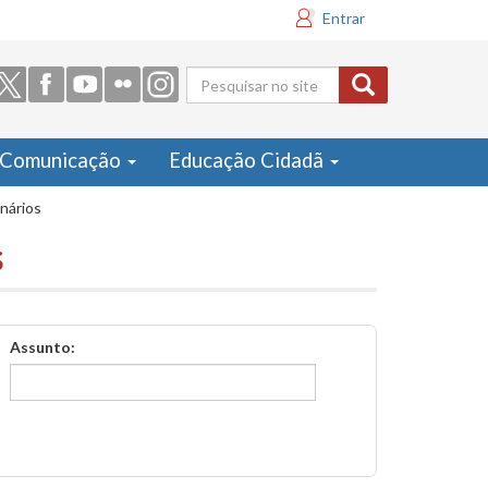
Entrar
Formulário
de busca
Comunicação
Educação Cidadã
inários
s
Assunto: