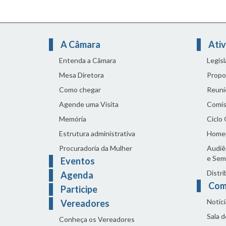
A Câmara
Ativ
Entenda a Câmara
Legis
Mesa Diretora
Propo
Como chegar
Reuni
Agende uma Visita
Comis
Memória
Ciclo
Estrutura administrativa
Home
Procuradoria da Mulher
Audiên
e Sem
Eventos
Distri
Agenda
Com
Participe
Notíci
Vereadores
Sala 
Conheça os Vereadores