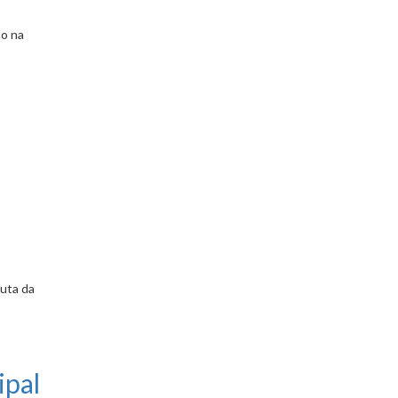
ão na
uta da
ipal