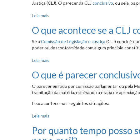
Justiça (CLJ). O parecer da CLJ
conclusivo
, ou seja, os 
Leia mais
sobre Como tramitam os projetos que dão nom
O que acontece se a CLJ c
Se a
Comissão de Legislação e Justiça
(CLJ) concluir qu
poder ou desconformidade com algum princípio constituc
Leia mais
sobre O que acontece se a CLJ considerar um p
O que é parecer conclusivo
O parecer emitido por comissão parlamentar ou pela Me
tramitação da matéria, eliminando a etapa de apreciaçã
Isso acontece nas seguintes situações:
Leia mais
sobre O que é parecer conclusivo e quais são 
Por quanto tempo posso s