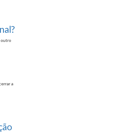
nal?
 outro
errar a
ção