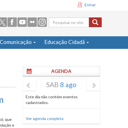
Entrar
Formulário
de busca
Comunicação
Educação Cidadã
AGENDA
SAB
8 ago
m
Este dia não contém eventos
cadastrados.
Ver agenda completa
o); que
slação e