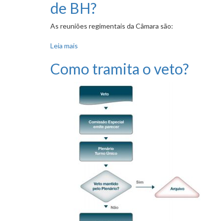
de BH?
As reuniões regimentais da Câmara são:
Leia mais
sobre Quais são os tipos de reunião que ocor
Como tramita o veto?