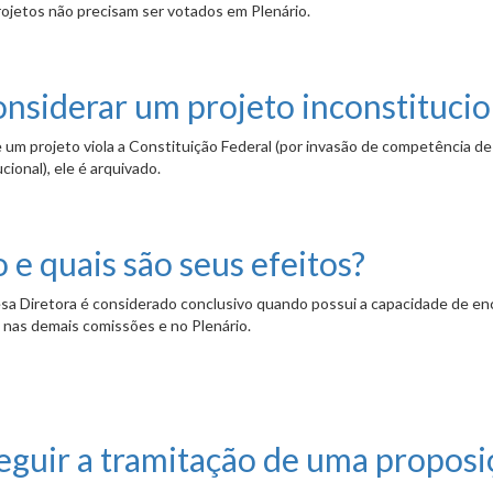
projetos não precisam ser votados em Plenário.
e a ruas ou instituem datas comemorativas?
onsiderar um projeto inconstitucio
e um projeto viola a Constituição Federal (por invasão de competência de
ional), ele é arquivado.
rojeto inconstitucional?
 e quais são seus efeitos?
sa Diretora é considerado conclusivo quando possui a capacidade de enc
o nas demais comissões e no Plenário.
seus efeitos?
eguir a tramitação de uma proposi