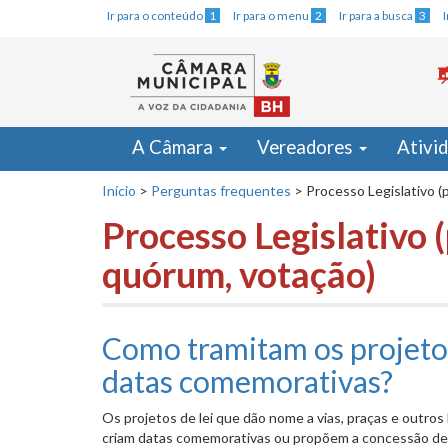
Ir para o conteúdo
1
Ir para o menu
2
Ir para a busca
3
A Câmara
Vereadores
Ativi
Início
>
Perguntas frequentes
>
Processo Legislativo (p
Processo Legislativo (
quórum, votação)
Como tramitam os projeto
datas comemorativas?
Os projetos de lei que dão nome a vias, praças e outros
criam datas comemorativas ou propõem a concessão de 