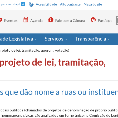
Ir para o rodapé
4
Acessibilidade
Alto contraste
Mapa do site
Eventos
Agenda
Fale com a Câmara
Participe
dade Legislativa
Serviços
Transparência
rojeto de lei, tramitação, quórum, votação)
projeto de lei, tramitação,
s que dão nome a ruas ou institue
 locais públicos (chamados de projetos de denominação de próprio públic
homenagens cívicas são analisados em turno único na Comissão de Legi