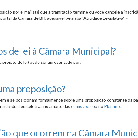
ição por e-mail até que a tramitação termine ou você cancele a inscriç
ortal da Câmara de BH, acessível pela aba "Atividade Legislativa" >
ação de uma proposição por e-mail?
s de lei à Câmara Municipal?
 projeto de lei) pode ser apresentado por:
ara Municipal?
" uma proposição?
tem e se posicionam formalmente sobre uma proposição constante da pa
individual ou coletiva, no âmbito das
comissões
ou no
Plenário
.
o?
nião que ocorrem na Câmara Munic