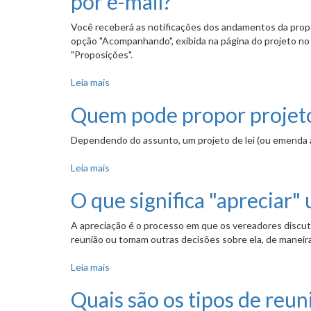
por e-mail?
Você receberá as notificações dos andamentos da propos
opção "Acompanhando", exibida na página do projeto no p
"Proposições".
Leia mais
sobre Por quanto tempo posso seguir a tramit
Quem pode propor projeto
Dependendo do assunto, um projeto de lei (ou emenda a
Leia mais
sobre Quem pode propor projetos de lei à Câm
O que significa "apreciar
A apreciação é o processo em que os vereadores discu
reunião ou tomam outras decisões sobre ela, de maneira 
Leia mais
sobre O que significa "apreciar" uma proposiçã
Quais são os tipos de reu