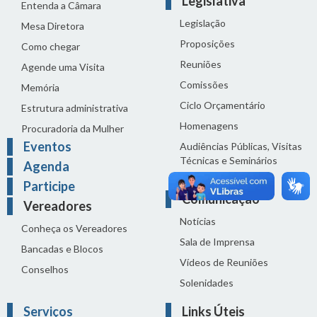
Legislativa
Entenda a Câmara
Legislação
Mesa Diretora
Proposições
Como chegar
Reuniões
Agende uma Visita
Comissões
Memória
Ciclo Orçamentário
Estrutura administrativa
Homenagens
Procuradoria da Mulher
Eventos
Audiências Públicas, Visitas
Técnicas e Seminários
Agenda
Distribuição do dia
Participe
Comunicação
Vereadores
Notícias
Conheça os Vereadores
Sala de Imprensa
Bancadas e Blocos
Vídeos de Reuniões
Conselhos
Solenidades
Serviços
Links Úteis