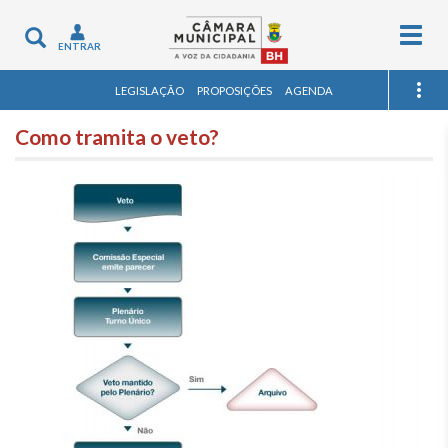
Togg
Toggle
ENTRAR
navig
navigation
LEGISLAÇÃO
PROPOSIÇÕES
AGENDA
Como tramita o veto?