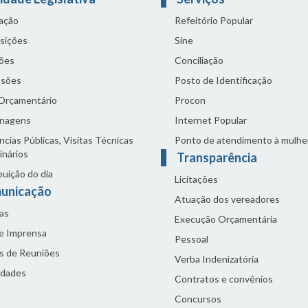
lação
Refeitório Popular
sições
Sine
ões
Conciliação
sões
Posto de Identificação
 Orçamentário
Procon
nagens
Internet Popular
cias Públicas, Visitas Técnicas
Ponto de atendimento à mulhe
inários
Transparência
buição do dia
Licitações
unicação
Atuação dos vereadores
as
Execução Orçamentária
de Imprensa
Pessoal
s de Reuniões
Verba Indenizatória
idades
Contratos e convênios
Concursos