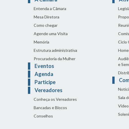
Entenda a Câmara
Legis
Mesa Diretora
Propo
Como chegar
Reuni
Agende uma Visita
Comis
Memória
Ciclo
Estrutura administrativa
Home
Procuradoria da Mulher
Audiên
e Sem
Eventos
Distri
Agenda
Com
Participe
Notíci
Vereadores
Sala 
Conheça os Vereadores
Vídeo
Bancadas e Blocos
Solen
Conselhos