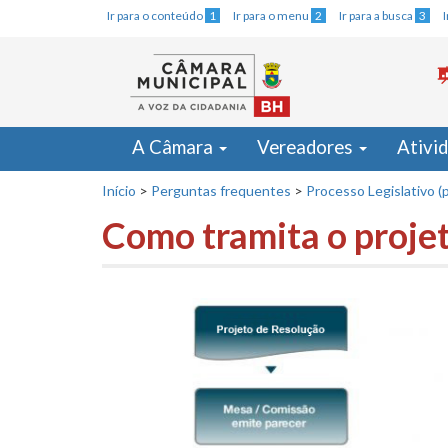
Ir para o conteúdo
1
Ir para o menu
2
Ir para a busca
3
A Câmara
Vereadores
Ativi
Início
>
Perguntas frequentes
>
Processo Legislativo (p
Como tramita o projet