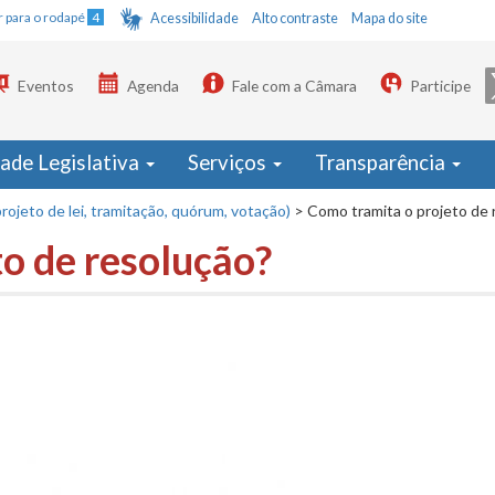
Ir para o rodapé
4
Acessibilidade
Alto contraste
Mapa do site
Eventos
Agenda
Fale com a Câmara
Participe
dade Legislativa
Serviços
Transparência
rojeto de lei, tramitação, quórum, votação)
>
Como tramita o projeto de 
o de resolução?