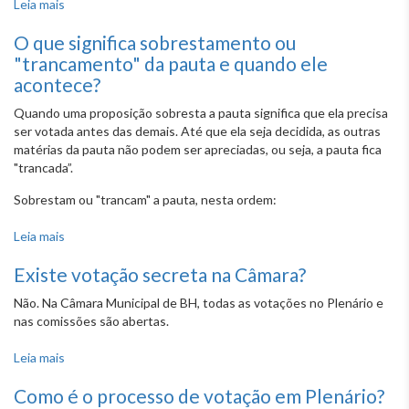
Leia mais
sobre O que é redação final?
O que significa sobrestamento ou
"trancamento" da pauta e quando ele
acontece?
Quando uma proposição sobresta a pauta significa que ela precisa
ser votada antes das demais. Até que ela seja decidida, as outras
matérias da pauta não podem ser apreciadas, ou seja, a pauta fica
"trancada”.
Sobrestam ou "trancam" a pauta, nesta ordem:
Leia mais
sobre O que significa sobrestamento ou "trancamento" da
pauta e quando ele acontece?
Existe votação secreta na Câmara?
Não. Na Câmara Municipal de BH, todas as votações no Plenário e
nas comissões são abertas.
Leia mais
sobre Existe votação secreta na Câmara?
Como é o processo de votação em Plenário?