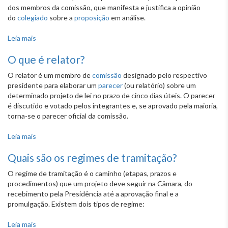
dos membros da comissão, que manifesta e justifica a opinião
do
colegiado
sobre a
proposição
em análise.
Leia mais
sobre O que é parecer?
O que é relator?
O relator é um membro de
comissão
designado pelo respectivo
presidente para elaborar um
parecer
(ou relatório) sobre um
determinado projeto de lei no prazo de cinco dias úteis. O parecer
é discutido e votado pelos integrantes e, se aprovado pela maioria,
torna-se o parecer oficial da comissão.
Leia mais
sobre O que é relator?
Quais são os regimes de tramitação?
O regime de tramitação é o caminho (etapas, prazos e
procedimentos) que um projeto deve seguir na Câmara, do
recebimento pela Presidência até a aprovação final e a
promulgação. Existem dois tipos de regime:
Leia mais
sobre Quais são os regimes de tramitação?