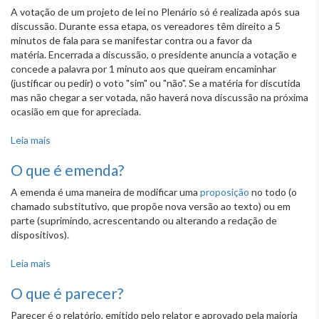
A votação de um projeto de lei no Plenário só é realizada após sua
discussão. Durante essa etapa, os vereadores têm direito a 5
minutos de fala para se manifestar contra ou a favor da
matéria. Encerrada a discussão, o presidente anuncia a votação e
concede a palavra por 1 minuto aos que queiram encaminhar
(justificar ou pedir) o voto "sim" ou "não". Se a matéria for discutida
mas não chegar a ser votada, não haverá nova discussão na próxima
ocasião em que for apreciada.
Leia mais
sobre Como é o processo de votação em Plenário?
O que é emenda?
A emenda é uma maneira de modificar uma
proposição
no todo (o
chamado substitutivo, que propõe nova versão ao texto) ou em
parte (suprimindo, acrescentando ou alterando a redação de
dispositivos).
Leia mais
sobre O que é emenda?
O que é parecer?
Parecer é o relatório, emitido pelo relator e aprovado pela maioria