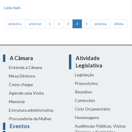
Leia mais
sobre O que é projeto de resolução?
primeira
anterior
1
2
3
4
5
próxima
última
A Câmara
Atividade
Legislativa
Entenda a Câmara
Legislação
Mesa Diretora
Proposições
Como chegar
Reuniões
Agende uma Visita
Comissões
Memória
Ciclo Orçamentário
Estrutura administrativa
Homenagens
Procuradoria da Mulher
Eventos
Audiências Públicas, Visitas
Técnicas e Seminários