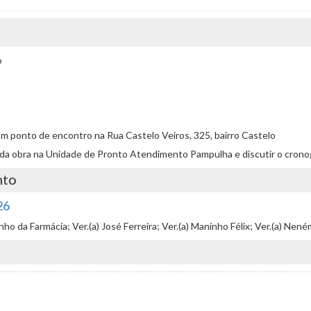
o
 ponto de encontro na Rua Castelo Veiros, 325, bairro Castelo
nicio da obra na Unidade de Pronto Atendimento Pampulha e discutir o cro
nto
26
inho da Farmácia; Ver.(a) José Ferreira; Ver.(a) Maninho Félix; Ver.(a) Nen