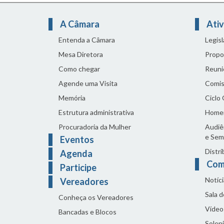
A Câmara
Ativ
Entenda a Câmara
Legis
Mesa Diretora
Propo
Como chegar
Reuni
Agende uma Visita
Comis
Memória
Ciclo
Estrutura administrativa
Home
Procuradoria da Mulher
Audiên
e Sem
Eventos
Distri
Agenda
Com
Participe
Notíci
Vereadores
Sala 
Conheça os Vereadores
Vídeo
Bancadas e Blocos
Solen