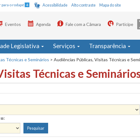
Ir para o rodapé
4
Acessibilidade
Alto contraste
Mapa do site
Eventos
Agenda
Fale com a Câmara
Participe
dade Legislativa
Serviços
Transparência
tas Técnicas e Seminários
>
Audiências Públicas, Visitas Técnicas e Sem
Visitas Técnicas e Seminário
to: