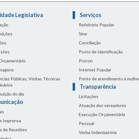
idade Legislativa
Serviços
lação
Refeitório Popular
sições
Sine
ões
Conciliação
sões
Posto de Identificação
 Orçamentário
Procon
nagens
Internet Popular
cias Públicas, Visitas Técnicas
Ponto de atendimento à mulhe
inários
Transparência
buição do dia
Licitações
unicação
Atuação dos vereadores
as
Execução Orçamentária
de Imprensa
Pessoal
s de Reuniões
Verba Indenizatória
idades