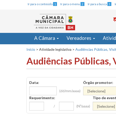
Ir para o conteúdo
1
Ir para o menu
2
Ir para a busca
3
A Câmara
Vereadores
Ativi
Início
>
Atividade legislativa
>
Audiências Públicas, Visi
Audiências Públicas, 
Data:
Órgão promotor:
(dd/mm/aaaa)
Requerimento:
Tipo de even
/
(Nº/aaaa)