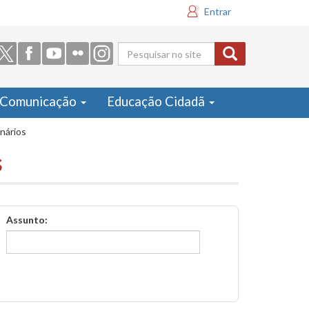
Entrar
Formulário
de busca
Comunicação
Educação Cidadã
inários
s
Assunto: