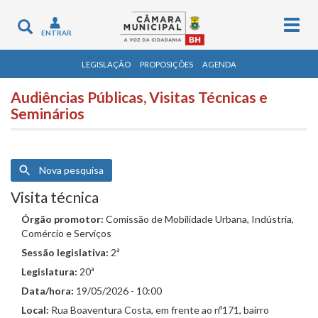
Togg
Toggle
ENTRAR
navig
navigation
LEGISLAÇÃO
PROPOSIÇÕES
AGENDA
Audiências Públicas, Visitas Técnicas e
Seminários
Nova pesquisa
Visita técnica
Órgão promotor:
Comissão de Mobilidade Urbana, Indústria,
Comércio e Serviços
Sessão legislativa:
2ª
Legislatura:
20ª
Data/hora:
19/05/2026 - 10:00
Local:
Rua Boaventura Costa, em frente ao nº171, bairro