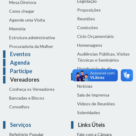
Legislação
Mesa Diretora
Proposições
Como chegar
Reuniões
Agende uma Visita
Comissões
Memória
Ciclo Orçamentário
Estrutura administrativa
Homenagens
Procuradoria da Mulher
Eventos
Audiências Públicas, Visitas
Técnicas e Seminários
Agenda
Distribuição do dia
Participe
Comunicação
Vereadores
Notícias
Conheça os Vereadores
Sala de Imprensa
Bancadas e Blocos
Vídeos de Reuniões
Conselhos
Solenidades
Serviços
Links Úteis
Refeitório Popular
Fale com a Câmara