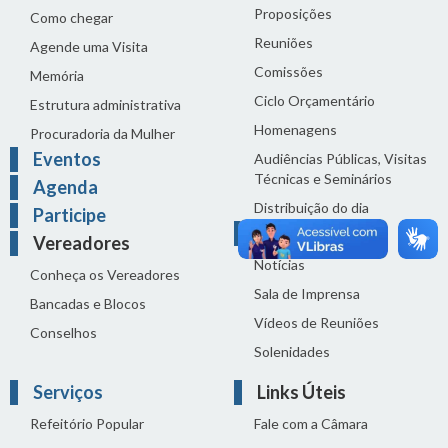
Proposições
Como chegar
Reuniões
Agende uma Visita
Comissões
Memória
Ciclo Orçamentário
Estrutura administrativa
Homenagens
Procuradoria da Mulher
Eventos
Audiências Públicas, Visitas
Técnicas e Seminários
Agenda
Distribuição do dia
Participe
Comunicação
Vereadores
Notícias
Conheça os Vereadores
Sala de Imprensa
Bancadas e Blocos
Vídeos de Reuniões
Conselhos
Solenidades
Serviços
Links Úteis
Refeitório Popular
Fale com a Câmara