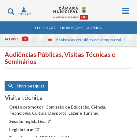
Togg
Toggle
ENTRAR
navig
navigation
LEGISLAÇÃO
PROPOSIÇÕES
AGENDA
AO VIVO
Assista às reuniões em tempo real
Audiências Públicas, Visitas Técnicas e
Seminários
Nova pesquisa
Visita técnica
Órgão promotor:
Comissão de Educação, Ciência,
Tecnologia, Cultura, Desporto, Lazer e Turismo
Sessão legislativa:
2ª
Legislatura:
20ª