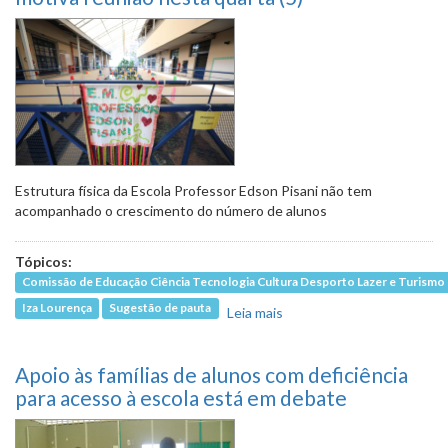
Estrutura física da Escola Professor Edson Pisani não tem
acompanhado o crescimento do número de alunos
Tópicos:
Comissão de Educação Ciência Tecnologia Cultura Desporto Lazer e Turismo
Iza Lourença
Sugestão de pauta
Leia mais
sobre Ampliação de
escola no Aglomerado
da Serra motiva reunião
Apoio às famílias de alunos com deficiência
nesta quarta (5)
para acesso à escola está em debate