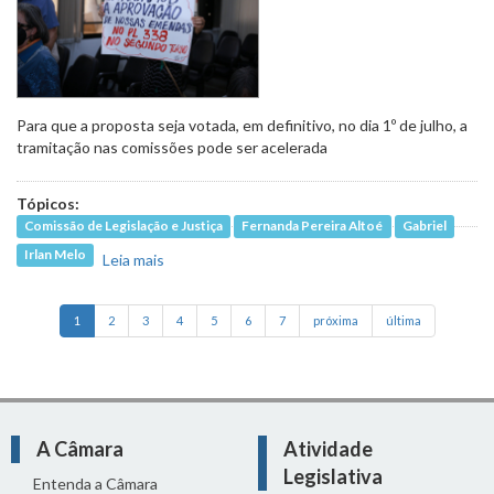
Para que a proposta seja votada, em definitivo, no dia 1º de julho, a
tramitação nas comissões pode ser acelerada
Tópicos:
Comissão de Legislação e Justiça
Fernanda Pereira Altoé
Gabriel
Irlan Melo
Leia mais
sobre Avança, em 2º turno, PL que concede
reajuste para servidores da Educação
1
2
3
4
5
6
7
próxima
última
A Câmara
Atividade
Legislativa
Entenda a Câmara