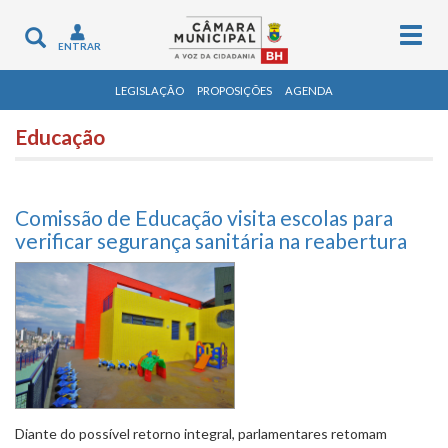
Togg
Toggle
ENTRAR
navig
navigation
LEGISLAÇÃO
PROPOSIÇÕES
AGENDA
Educação
Comissão de Educação visita escolas para
verificar segurança sanitária na reabertura
Diante do possível retorno integral, parlamentares retomam