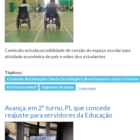
Comissão estuda possibilidade de cessão do espaço escolar para
atividade econômica de pais e mães dos estudantes
Tópicos:
Comissão de Educação Ciência Tecnologia Cultura Desporto Lazer e Turismo
Professora Marli
Sugestão de pauta
Leia mais
sobre Apoio às
famílias de alunos
com deficiência para
Avança, em 2º turno, PL que concede
acesso à escola
está em debate
reajuste para servidores da Educação