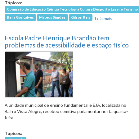
Tópicos:
Comissão de Educação Ciência Tecnologia Cultura Desporto Lazer e Turismo
Bella Gonçalves
Mateus Simões
Gilson Reis
Leia mais
sobre
Programa
Escola sem
Escola Padre Henrique Brandão tem
Partido foi
baixado em
problemas de acessibilidade e espaço físico
diligência
para
análise
pela PBH
A unidade municipal de ensino fundamental e EJA, localizada no
Bairro Vista Alegre, recebeu comitiva parlamentar nesta quarta-
feira
Tópicos: