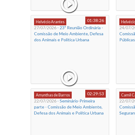
01:38:26
Helvécio Arantes
Helvéci
27/07/2026
- 23ª Reunião Ordinária -
24/07/2
Comissão de Meio Ambiente, Defesa
Comissã
dos Animais e Política Urbana
Públicas
02:29:53
Amynthas de Barros
Camil 
22/07/2026
- Seminário-Primeira
22/07/2
parte - Comissão de Meio Ambiente,
Comissã
Defesa dos Animais e Política Urbana
Seguran