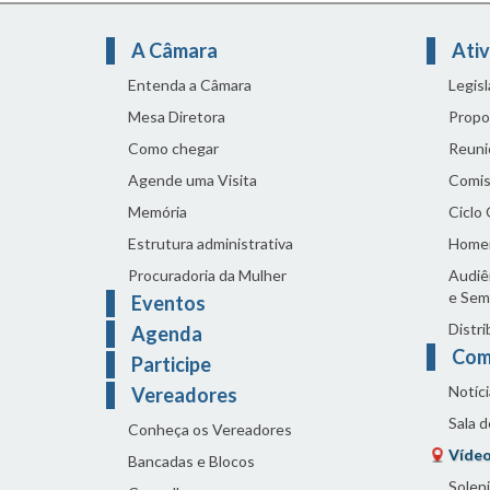
A Câmara
Ativ
Entenda a Câmara
Legis
Mesa Diretora
Propo
Como chegar
Reuni
Agende uma Visita
Comis
Memória
Ciclo
Estrutura administrativa
Home
Procuradoria da Mulher
Audiên
e Sem
Eventos
Distri
Agenda
Com
Participe
Notíci
Vereadores
Sala 
Conheça os Vereadores
Vídeo
Bancadas e Blocos
Solen