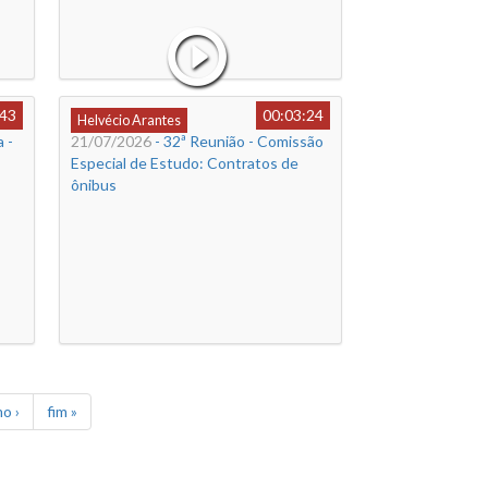
:43
00:03:24
Helvécio Arantes
 -
21/07/2026
- 32ª Reunião - Comissão
Especial de Estudo: Contratos de
ônibus
o ›
fim »