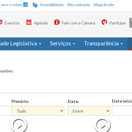
Ir para o rodapé
4
Acessibilidade
Alto contraste
Mapa do site
Eventos
Agenda
Fale com a Câmara
Participe
dade Legislativa
Serviços
Transparência
euniões
Data inici
Plenário:
Data:
Data
Data