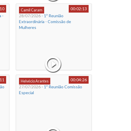
:10
00:02:13
Camil Caram
 -
28/07/2026
- 1ª Reunião
Extraordinária - Comissão de
Mulheres
:11
00:04:26
Helvécio Arantes
são
27/07/2026
- 1ª Reunião Comissão
Especial