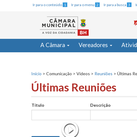
Ir para o conteúdo
1
Ir para o menu
2
Ir para a busca
3
A Câmara
Vereadores
Ativi
Início
>
Comunicação
>
Vídeos
>
Reuniões
>
Últimas R
Últimas Reuniões
Título
Descrição