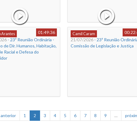
01:49:36
00:22
o Arantes
Camil Caram
026
- 23ª Reunião Ordinária -
21/07/2026
- 23ª Reunião Ordinária
o de Dir. Humanos, Habitação,
Comissão de Legislação e Justiça
e Racial e Defesa do
idor
‹ anterior
1
2
3
4
5
6
7
8
9
…
próxim