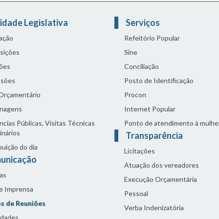
idade Legislativa
Serviços
lação
Refeitório Popular
sições
Sine
ões
Conciliação
sões
Posto de Identificação
 Orçamentário
Procon
nagens
Internet Popular
cias Públicas, Visitas Técnicas
Ponto de atendimento à mulhe
inários
Transparência
buição do dia
Licitações
unicação
Atuação dos vereadores
as
Execução Orçamentária
de Imprensa
Pessoal
s de Reuniões
Verba Indenizatória
idades