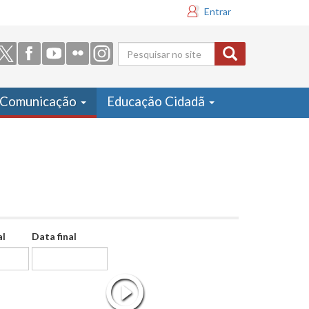
Entrar
Formulário
de busca
Comunicação
Educação Cidadã
al
Data final
Data