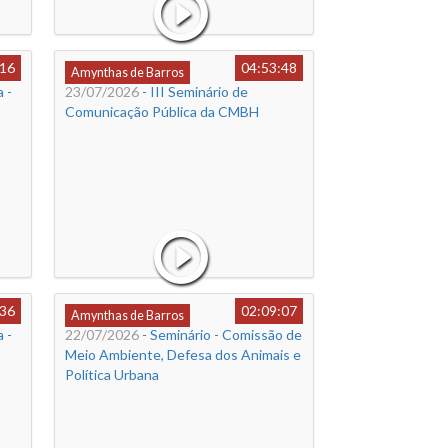
:16
04:53:48
Amynthas de Barros
 -
23/07/2026
- III Seminário de
Comunicação Pública da CMBH
:36
02:09:07
Amynthas de Barros
 -
22/07/2026
- Seminário - Comissão de
Meio Ambiente, Defesa dos Animais e
Política Urbana