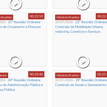
00:22:59
00:22
o Arantes
Helvécio Arantes
026
- 21ª Reunião Ordinária -
23/07/2026
- 22ª Reunião Ordinária
o de Orçamento e Finanças
Comissão de Mobilidade Urbana,
Indústria, Comércio e Serviços
00:20:40
02:25
Caram
Helvécio Arantes
026
- 24ª Reunião Ordinária -
22/07/2026
- 24ª Reunião Ordinária
o de Administração Pública e
Comissão de Saúde e Saneamento
ça Pública