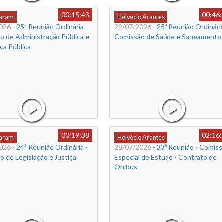
00:15:43
00:46
Caram
Helvécio Arantes
026
- 25ª Reunião Ordinária -
29/07/2026
- 25ª Reunião Ordinária
o de Administração Pública e
Comissão de Saúde e Saneamento
ça Pública
00:19:38
02:16
Caram
Helvécio Arantes
026
- 24ª Reunião Ordinária -
28/07/2026
- 33ª Reunião - Comis
 de Legislação e Justiça
Especial de Estudo - Contrato de
Ônibus