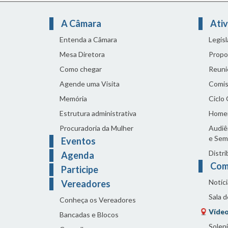
A Câmara
Ativ
Entenda a Câmara
Legis
Mesa Diretora
Propo
Como chegar
Reuni
Agende uma Visita
Comis
Memória
Ciclo
Estrutura administrativa
Home
Procuradoria da Mulher
Audiên
e Sem
Eventos
Distri
Agenda
Com
Participe
Notíci
Vereadores
Sala 
Conheça os Vereadores
Vídeo
Bancadas e Blocos
Solen