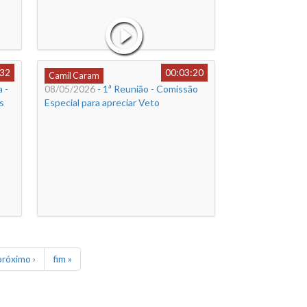
:32
00:03:20
Camil Caram
 -
08/05/2026
- 1ª Reunião - Comissão
s
Especial para apreciar Veto
próximo ›
fim »