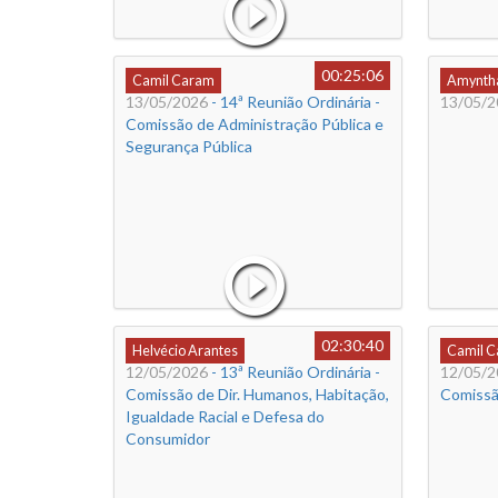
00:25:06
Camil Caram
Amyntha
13/05/2026
- 14ª Reunião Ordinária -
13/05/2
Comissão de Administração Pública e
Segurança Pública
02:30:40
Helvécio Arantes
Camil 
12/05/2026
- 13ª Reunião Ordinária -
12/05/2
Comissão de Dir. Humanos, Habitação,
Comissão
Igualdade Racial e Defesa do
Consumidor