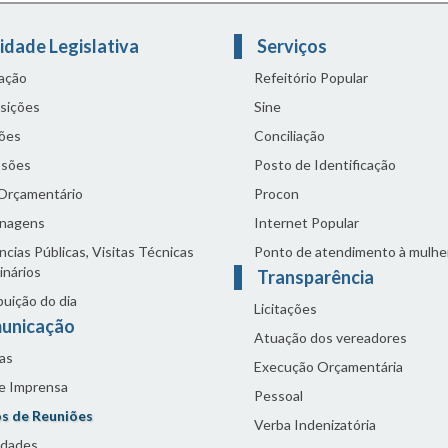
idade Legislativa
Serviços
lação
Refeitório Popular
sições
Sine
ões
Conciliação
sões
Posto de Identificação
 Orçamentário
Procon
nagens
Internet Popular
cias Públicas, Visitas Técnicas
Ponto de atendimento à mulhe
inários
Transparência
buição do dia
Licitações
unicação
Atuação dos vereadores
as
Execução Orçamentária
de Imprensa
Pessoal
s de Reuniões
Verba Indenizatória
idades