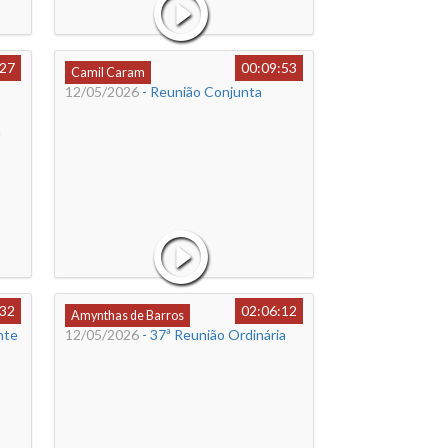
:27
00:09:53
Camil Caram
12/05/2026
- Reunião Conjunta
a
:32
02:06:12
Amynthas de Barros
nte
12/05/2026
- 37ª Reunião Ordinária