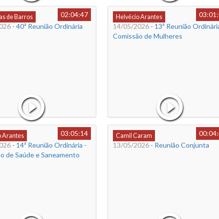
02:04:47
03:01
s de Barros
Helvécio Arantes
026
- 40ª Reunião Ordinária
14/05/2026
- 13ª Reunião Ordinária
Comissão de Mulheres
03:05:14
00:04
o Arantes
Camil Caram
026
- 14ª Reunião Ordinária -
13/05/2026
- Reunião Conjunta
o de Saúde e Saneamento