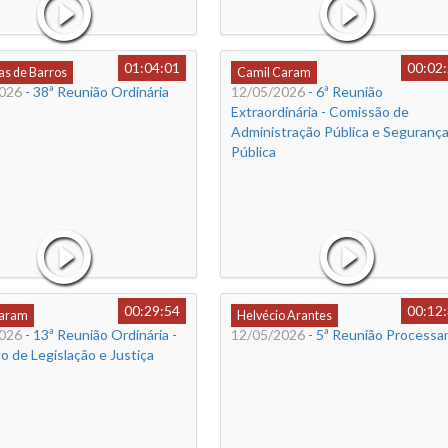
01:04:01
00:02
s de Barros
Camil Caram
026
- 38ª Reunião Ordinária
12/05/2026
- 6ª Reunião
Extraordinária - Comissão de
Administração Pública e Seguranç
Pública
00:29:54
00:12
Caram
Helvécio Arantes
026
- 13ª Reunião Ordinária -
12/05/2026
- 5ª Reunião Processa
 de Legislação e Justiça