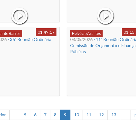
01:49:17
01:15
s de Barros
Helvécio Arantes
026
- 36ª Reunião Ordinária
08/05/2026
- 11ª Reunião Ordinária
Comissão de Orçamento e Finança
Públicas
rior
…
5
6
7
8
9
10
11
12
13
…