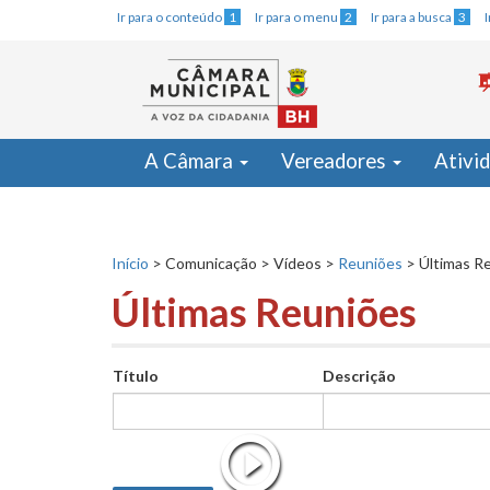
Ir para o conteúdo
1
Ir para o menu
2
Ir para a busca
3
A Câmara
Vereadores
Ativi
Início
>
Comunicação
>
Vídeos
>
Reuniões
>
Últimas R
Últimas Reuniões
Título
Descrição