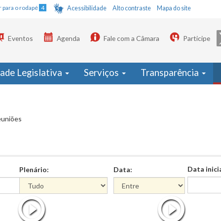
Ir para o rodapé
4
Acessibilidade
Alto contraste
Mapa do site
Eventos
Agenda
Fale com a Câmara
Participe
dade Legislativa
Serviços
Transparência
euniões
Data inici
Plenário:
Data:
Data
Data