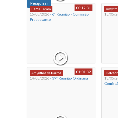
Pesquisar
00:12:31
Camil Caram
Amyntha
15/05/2026
- 6ª Reunião - Comissão
15/05/2
Processante
01:01:32
Amynthas de Barros
Helvéci
14/05/2026
- 39ª Reunião Ordinária
13/05/2
Comissã