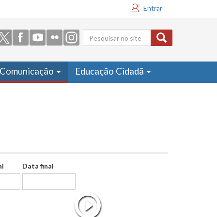
Entrar
Formulário
de busca
Comunicação
Educação Cidadã
al
Data final
Data