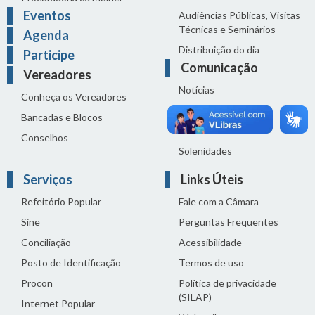
Eventos
Audiências Públicas, Visitas
Técnicas e Seminários
Agenda
Distribuição do dia
Participe
Comunicação
Vereadores
Notícias
Conheça os Vereadores
Sala de Imprensa
Bancadas e Blocos
Vídeos de Reuniões
Conselhos
Solenidades
Serviços
Links Úteis
Refeitório Popular
Fale com a Câmara
Sine
Perguntas Frequentes
Conciliação
Acessibilidade
Posto de Identificação
Termos de uso
Procon
Política de privacidade
(SILAP)
Internet Popular