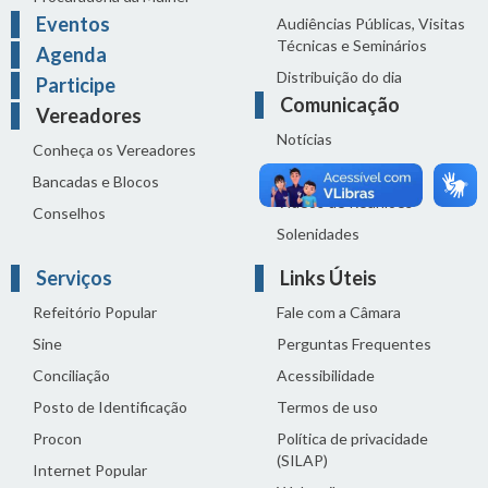
Eventos
Audiências Públicas, Visitas
Técnicas e Seminários
Agenda
Distribuição do dia
Participe
Comunicação
Vereadores
Notícias
Conheça os Vereadores
Sala de Imprensa
Bancadas e Blocos
Vídeos de Reuniões
Conselhos
Solenidades
Serviços
Links Úteis
Refeitório Popular
Fale com a Câmara
Sine
Perguntas Frequentes
Conciliação
Acessibilidade
Posto de Identificação
Termos de uso
Procon
Política de privacidade
(SILAP)
Internet Popular