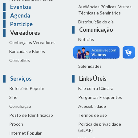
Eventos
Audiências Públicas, Visitas
Técnicas e Seminários
Agenda
Distribuição do dia
Participe
Comunicação
Vereadores
Notícias
Conheça os Vereadores
Sala de Imprensa
Bancadas e Blocos
Vídeos de Reuniões
Conselhos
Solenidades
Serviços
Links Úteis
Refeitório Popular
Fale com a Câmara
Sine
Perguntas Frequentes
Conciliação
Acessibilidade
Posto de Identificação
Termos de uso
Procon
Política de privacidade
(SILAP)
Internet Popular