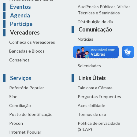
Eventos
Audiências Públicas, Visitas
Técnicas e Seminários
Agenda
Distribuição do dia
Participe
Comunicação
Vereadores
Notícias
Conheça os Vereadores
Sala de Imprensa
Bancadas e Blocos
Vídeos de Reuniões
Conselhos
Solenidades
Serviços
Links Úteis
Refeitório Popular
Fale com a Câmara
Sine
Perguntas Frequentes
Conciliação
Acessibilidade
Posto de Identificação
Termos de uso
Procon
Política de privacidade
(SILAP)
Internet Popular