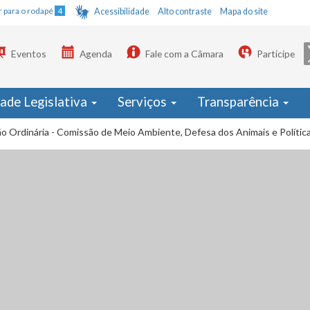
Ir para o rodapé
4
Acessibilidade
Alto contraste
Mapa do site
Eventos
Agenda
Fale com a Câmara
Participe
dade Legislativa
Serviços
Transparência
o Ordinária - Comissão de Meio Ambiente, Defesa dos Animais e Polític