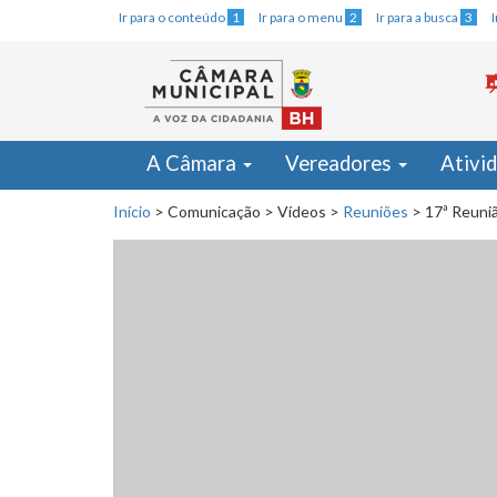
Ir para o conteúdo
1
Ir para o menu
2
Ir para a busca
3
A Câmara
Vereadores
Ativi
Início
>
Comunicação
>
Vídeos
>
Reuniões
>
17ª Reuniã