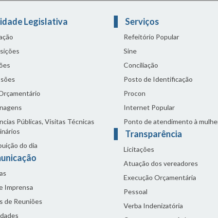
idade Legislativa
Serviços
lação
Refeitório Popular
sições
Sine
ões
Conciliação
sões
Posto de Identificação
 Orçamentário
Procon
nagens
Internet Popular
cias Públicas, Visitas Técnicas
Ponto de atendimento à mulhe
inários
Transparência
buição do dia
Licitações
unicação
Atuação dos vereadores
as
Execução Orçamentária
de Imprensa
Pessoal
s de Reuniões
Verba Indenizatória
idades