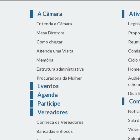
A Câmara
Ativ
Entenda a Câmara
Legis
Mesa Diretora
Propo
Como chegar
Reuni
Agende uma Visita
Comis
Memória
Ciclo
Estrutura administrativa
Home
Procuradoria da Mulher
Audiên
e Sem
Eventos
Distri
Agenda
Com
Participe
Notíci
Vereadores
Sala 
Conheça os Vereadores
Vídeo
Bancadas e Blocos
Solen