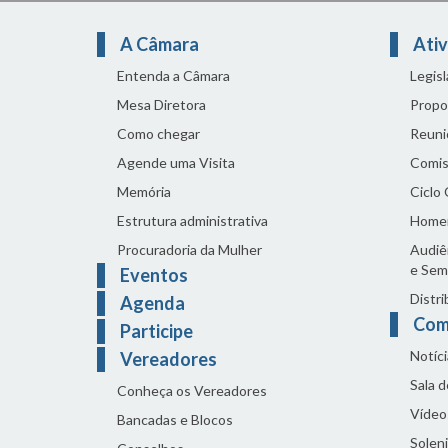
A Câmara
Ativ
Entenda a Câmara
Legis
Mesa Diretora
Propo
Como chegar
Reuni
Agende uma Visita
Comis
Memória
Ciclo
Estrutura administrativa
Home
Procuradoria da Mulher
Audiên
e Sem
Eventos
Distri
Agenda
Com
Participe
Notíci
Vereadores
Sala 
Conheça os Vereadores
Vídeo
Bancadas e Blocos
Solen