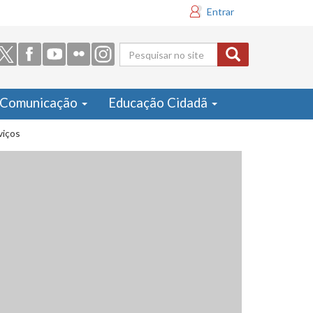
Entrar
Formulário
de busca
Comunicação
Educação Cidadã
viços