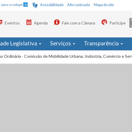
Ir para o rodapé
4
Acessibilidade
Alto contraste
Mapa do site
Eventos
Agenda
Fale com a Câmara
Participe
dade Legislativa
Serviços
Transparência
o Ordinária - Comissão de Mobilidade Urbana, Indústria, Comércio e Ser