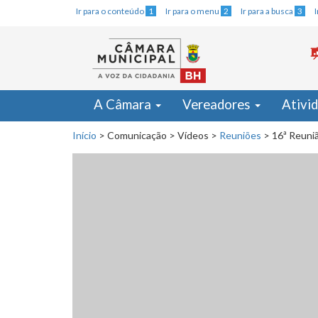
Ir para o conteúdo
1
Ir para o menu
2
Ir para a busca
3
A Câmara
Vereadores
Ativi
Início
>
Comunicação
>
Vídeos
>
Reuniões
>
16ª Reuniã