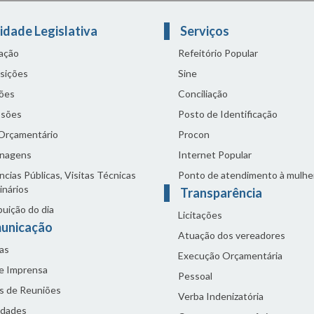
idade Legislativa
Serviços
lação
Refeitório Popular
sições
Sine
ões
Conciliação
sões
Posto de Identificação
 Orçamentário
Procon
nagens
Internet Popular
cias Públicas, Visitas Técnicas
Ponto de atendimento à mulhe
inários
Transparência
buição do dia
Licitações
unicação
Atuação dos vereadores
as
Execução Orçamentária
de Imprensa
Pessoal
s de Reuniões
Verba Indenizatória
idades