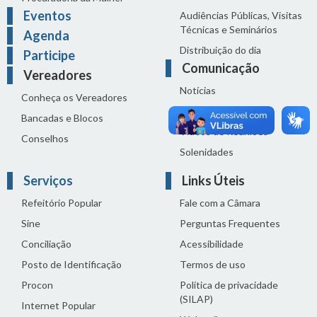
Eventos
Audiências Públicas, Visitas
Técnicas e Seminários
Agenda
Distribuição do dia
Participe
Comunicação
Vereadores
Notícias
Conheça os Vereadores
Sala de Imprensa
Bancadas e Blocos
Vídeos de Reuniões
Conselhos
Solenidades
Serviços
Links Úteis
Refeitório Popular
Fale com a Câmara
Sine
Perguntas Frequentes
Conciliação
Acessibilidade
Posto de Identificação
Termos de uso
Procon
Política de privacidade
(SILAP)
Internet Popular