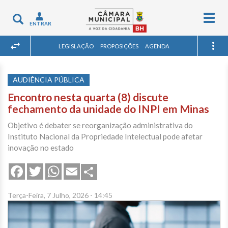
Togg
Toggle
ENTRAR
navig
navigation
LEGISLAÇÃO
PROPOSIÇÕES
AGENDA
AUDIÊNCIA PÚBLICA
Encontro nesta quarta (8) discute
fechamento da unidade do INPI em Minas
Objetivo é debater se reorganização administrativa do
Instituto Nacional da Propriedade Intelectual pode afetar
inovação no estado
Share
Facebook
Twitter
WhatsApp
Email
Terça-Feira, 7 Julho, 2026 - 14:45