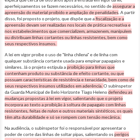
aperfeiçoamentos se fazem necessários, no sentido de
assegurar a
apreensão do material proibido e ampliação de penalidades
. A partir
disso, foi proposto o projeto, que dispõe que a
fiscalização e a
apreensão devam ser realizadas nos locais de prática recreativa e
nos estabelecimentos que comercializem, armazenem, manipulem
ou distribuam linhas cortantes ou linhas resistentes, bem como
seus respectivos insumos.
A lei em vigor proíbe o uso de "linha chilena" e de linha com
qualquer substância cortante usada para empinar papagaios e
similares. Já o projeto estipula a
proibição para linhas que
contenham produto ou substância de efeito cortante, ou que
possuam características de resistência e tenacidade, bem como de
seus respectivos insumos utilizados em aderência.
O subinspetor
da Guarda Municipal de Belo Horizonte Tiago Heleno
defendeu as
mudanças propostas à lei em vigor, salientando que o projeto
incorpora ao texto a proibição à soltura de papagaio com linhas
resistentes, feitas de nylon e outros materiais sintéticos, os quais
têm alta durabilidade e só se rompem com tensão mecânica.
Na audiência, o subinspetor foi o responsável por apresentar o
poder de corte das linhas de soltar pipas, salientando os
perigos