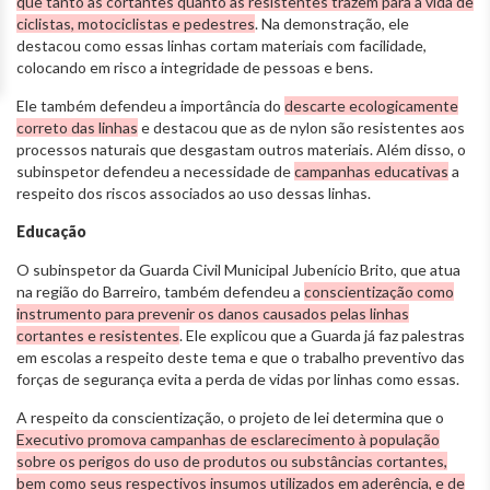
que tanto as cortantes quanto as resistentes trazem para a vida de
ciclistas, motociclistas e pedestres
. Na demonstração, ele
destacou como essas linhas cortam materiais com facilidade,
colocando em risco a integridade de pessoas e bens.
Ele também defendeu a importância do
descarte ecologicamente
correto das linhas
e destacou que as de nylon são resistentes aos
processos naturais que desgastam outros materiais. Além disso, o
subinspetor defendeu a necessidade de
campanhas educativas
a
respeito dos riscos associados ao uso dessas linhas.
Educação
O subinspetor da Guarda Civil Municipal Jubenício Brito, que atua
na região do Barreiro, também defendeu a
conscientização como
instrumento para prevenir os danos causados pelas linhas
cortantes e resistentes
. Ele explicou que a Guarda já faz palestras
em escolas a respeito deste tema e que o trabalho preventivo das
forças de segurança evita a perda de vidas por linhas como essas.
A respeito da conscientização, o projeto de lei determina que o
Executivo promova campanhas de esclarecimento à população
sobre os perigos do uso de produtos ou substâncias cortantes,
bem como seus respectivos insumos utilizados em aderência, e de