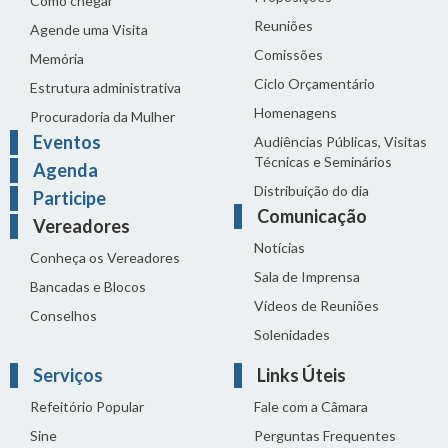
Como chegar
Reuniões
Agende uma Visita
Comissões
Memória
Ciclo Orçamentário
Estrutura administrativa
Homenagens
Procuradoria da Mulher
Eventos
Audiências Públicas, Visitas
Técnicas e Seminários
Agenda
Distribuição do dia
Participe
Comunicação
Vereadores
Notícias
Conheça os Vereadores
Sala de Imprensa
Bancadas e Blocos
Vídeos de Reuniões
Conselhos
Solenidades
Serviços
Links Úteis
Refeitório Popular
Fale com a Câmara
Sine
Perguntas Frequentes