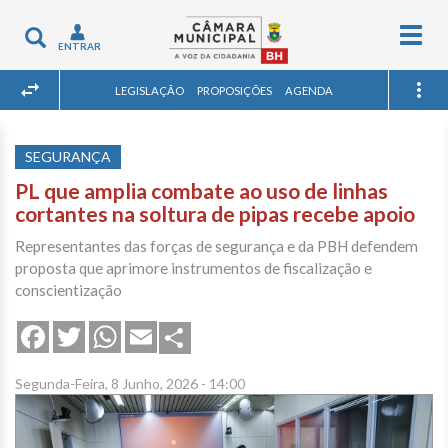
Togg
Toggle
ENTRAR
navig
navigation
LEGISLAÇÃO
PROPOSIÇÕES
AGENDA
SEGURANÇA
PL que amplia combate ao uso de linhas
cortantes na soltura de pipas recebe apoio
Representantes das forças de segurança e da PBH defendem
proposta que aprimore instrumentos de fiscalização e
conscientização
Share
Facebook
Twitter
WhatsApp
Email
Segunda-Feira, 8 Junho, 2026 - 14:00