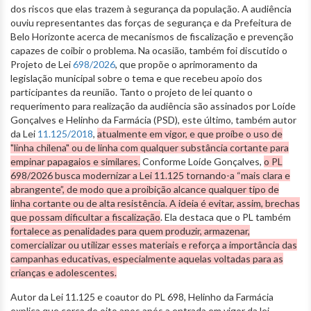
dos riscos que elas trazem à segurança da população. A audiência
ouviu representantes das forças de segurança e da Prefeitura de
Belo Horizonte acerca de mecanismos de fiscalização e prevenção
capazes de coibir o problema. Na ocasião, também foi discutido o
Projeto de Lei
698/2026
, que propõe o aprimoramento da
legislação municipal sobre o tema e que recebeu apoio dos
participantes da reunião. Tanto o projeto de lei quanto o
requerimento para realização da audiência são assinados por Loíde
Gonçalves e Helinho da Farmácia (PSD), este último, também autor
da Lei
11.125/2018
,
atualmente em vigor, e que proíbe o uso de
"linha chilena" ou de linha com qualquer substância cortante para
empinar papagaios e similares.
Conforme Loíde Gonçalves,
o PL
698/2026 busca modernizar a Lei 11.125 tornando-a “mais clara e
abrangente”, de modo que a proibição alcance qualquer tipo de
linha cortante ou de alta resistência. A ideia é evitar, assim, brechas
que possam dificultar a fiscalização
. Ela destaca que o PL também
fortalece as penalidades para quem produzir, armazenar,
comercializar ou utilizar esses materiais e reforça a importância das
campanhas educativas, especialmente aquelas voltadas para as
crianças e adolescentes.
Autor da Lei 11.125 e coautor do PL 698, Helinho da Farmácia
explica que cerca de oito anos após a entrada em vigor da lei,