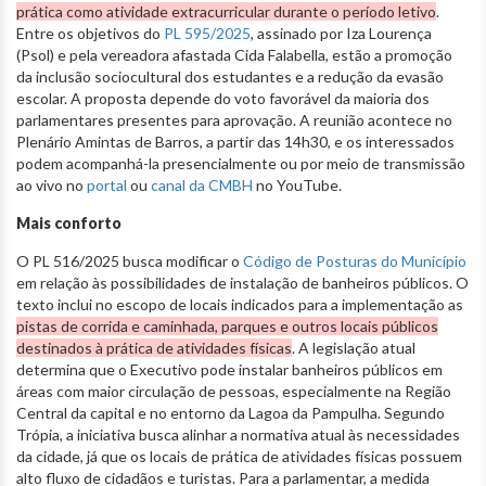
prática como atividade extracurricular durante o período letivo
.
Entre os objetivos do
PL 595/2025
, assinado por Iza Lourença
(Psol) e pela vereadora afastada Cida Falabella, estão a promoção
da inclusão sociocultural dos estudantes e a redução da evasão
escolar. A proposta depende do voto favorável da maioria dos
parlamentares presentes para aprovação. A reunião acontece no
Plenário Amintas de Barros, a partir das 14h30, e os interessados
podem acompanhá-la presencialmente ou por meio de transmissão
ao vivo no
portal
ou
canal da CMBH
no YouTube.
Mais conforto
O PL 516/2025 busca modificar o
Código de Posturas do Município
em relação às possibilidades de instalação de banheiros públicos. O
texto inclui no escopo de locais indicados para a implementação as
pistas de corrida e caminhada, parques e outros locais públicos
destinados à prática de atividades físicas
. A legislação atual
determina que o Executivo pode instalar banheiros públicos em
áreas com maior circulação de pessoas, especialmente na Região
Central da capital e no entorno da Lagoa da Pampulha. Segundo
Trópia, a iniciativa busca alinhar a normativa atual às necessidades
da cidade, já que os locais de prática de atividades físicas possuem
alto fluxo de cidadãos e turistas. Para a parlamentar, a medida