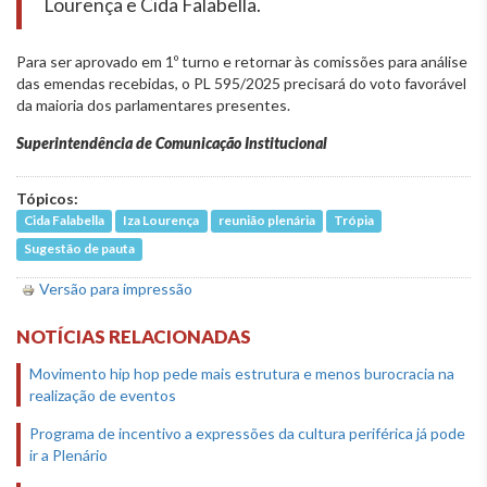
Lourença e Cida Falabella.
Para ser aprovado em 1º turno e retornar às comissões para análise
das emendas recebidas, o PL 595/2025 precisará do voto favorável
da maioria dos parlamentares presentes.
Superintendência de Comunicação Institucional
Tópicos:
Cida Falabella
Iza Lourença
reunião plenária
Trópia
Sugestão de pauta
Versão para impressão
NOTÍCIAS RELACIONADAS
Movimento hip hop pede mais estrutura e menos burocracia na
realização de eventos
Programa de incentivo a expressões da cultura periférica já pode
ir a Plenário