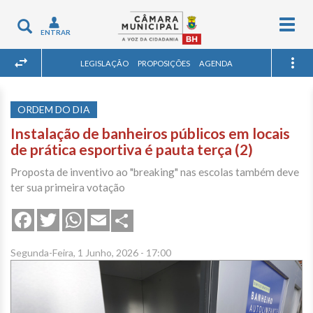
Togg
Toggle
ENTRAR
navig
navigation
LEGISLAÇÃO
PROPOSIÇÕES
AGENDA
ORDEM DO DIA
Instalação de banheiros públicos em locais
de prática esportiva é pauta terça (2)
Proposta de inventivo ao "breaking" nas escolas também deve
ter sua primeira votação
Share
Facebook
Twitter
WhatsApp
Email
Segunda-Feira, 1 Junho, 2026 - 17:00