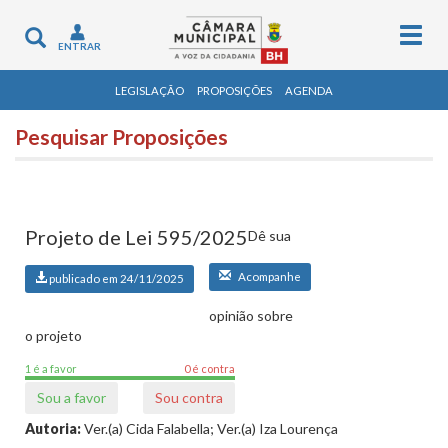
Togg
Toggle
ENTRAR
navig
navigation
LEGISLAÇÃO
PROPOSIÇÕES
AGENDA
Pesquisar Proposições
Projeto de Lei 595/2025
Dê sua
Acompanhe
publicado em 24/11/2025
opinião sobre
o projeto
1 é a favor
0 é contra
Sou a favor
Sou contra
Autoria:
Ver.(a) Cida Falabella; Ver.(a) Iza Lourença