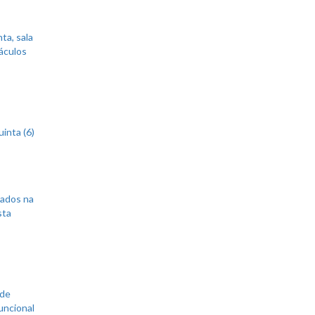
ta, sala
áculos
inta (6)
sados na
sta
 de
uncional