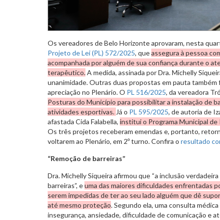
Os vereadores de Belo Horizonte aprovaram, nesta quarta-
Projeto de Lei (PL) 572/2025
, que
assegura à pessoa com 
acompanhada por alguém de sua confiança durante o ate
terapêutico.
A medida, assinada por Dra. Michelly Siqueir
unanimidade. Outras duas propostas em pauta também f
apreciação no Plenário. O
PL 516/2025
, da vereadora Tr
Posturas do Município para possibilitar a instalação de 
atividades esportivas.
Já o
PL 595/2025
, de autoria de I
afastada Cida Falabella,
institui o Programa Municipal de
Os três projetos receberam emendas e, portanto, retor
voltarem ao Plenário, em 2º turno. Confira o
resultado c
“Remoção de barreiras”
Dra. Michelly Siqueira afirmou que “a inclusão verdade
barreiras”, e
uma das maiores dificuldades enfrentadas p
serem impedidas de ter ao seu lado alguém que dê supor
até mesmo proteção
. Segundo ela, uma consulta médica
insegurança, ansiedade, dificuldade de comunicação e at