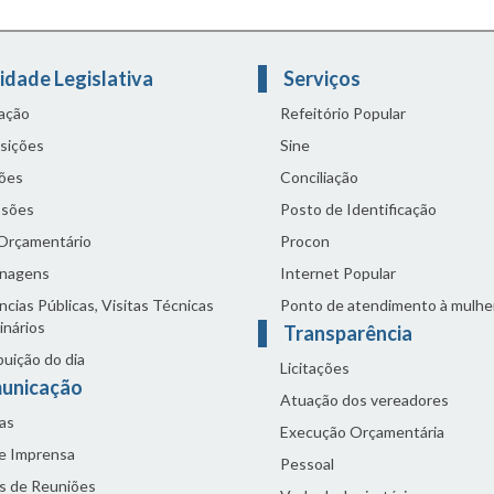
idade Legislativa
Serviços
lação
Refeitório Popular
sições
Sine
ões
Conciliação
sões
Posto de Identificação
 Orçamentário
Procon
nagens
Internet Popular
cias Públicas, Visitas Técnicas
Ponto de atendimento à mulhe
inários
Transparência
buição do dia
Licitações
unicação
Atuação dos vereadores
as
Execução Orçamentária
de Imprensa
Pessoal
s de Reuniões