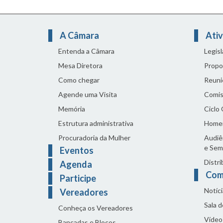
A Câmara
Ativ
Entenda a Câmara
Legis
Mesa Diretora
Propo
Como chegar
Reuni
Agende uma Visita
Comis
Memória
Ciclo
Estrutura administrativa
Home
Procuradoria da Mulher
Audiên
e Sem
Eventos
Distri
Agenda
Com
Participe
Notíci
Vereadores
Sala 
Conheça os Vereadores
Vídeo
Bancadas e Blocos