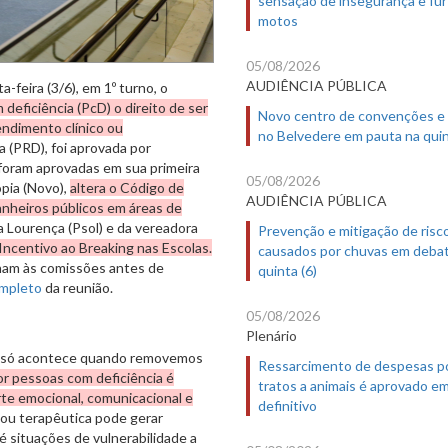
motos
05/08/2026
AUDIÊNCIA PÚBLICA
feira (3/6), em 1º turno, o
deficiência (PcD) o direito de ser
Novo centro de convenções e
ndimento clínico ou
no Belvedere em pauta na quin
a (PRD), foi aprovada por
oram aprovadas em sua primeira
05/08/2026
ópia (Novo),
altera o Código de
AUDIÊNCIA PÚBLICA
banheiros públicos em áreas de
za Lourença (Psol) e da vereadora
Prevenção e mitigação de risc
 Incentivo ao Breaking nas Escolas.
causados por chuvas em deba
nam às comissões antes de
quinta (6)
ompleto
da reunião.
05/08/2026
Plenário
ira só acontece quando removemos
Ressarcimento de despesas p
or pessoas com deficiência é
tratos a animais é aprovado e
te emocional, comunicacional e
definitivo
 ou terapêutica pode gerar
é situações de vulnerabilidade a