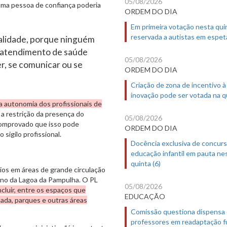
05/08/2026
uma pessoa de confiança poderia
ORDEM DO DIA
Em primeira votação nesta quin
reservada a autistas em espet
ealidade, porque ninguém
m atendimento de saúde
05/08/2026
, se comunicar ou se
ORDEM DO DIA
Criação de zona de incentivo à
inovação pode ser votada na qu
 a autonomia dos profissionais de
 a restrição da presença do
05/08/2026
comprovado que isso pode
ORDEM DO DIA
sigilo profissional.
Docência exclusiva de concur
educação infantil em pauta ne
quinta (6)
rios em áreas de grande circulação
rno da Lagoa da Pampulha. O PL
05/08/2026
ncluir, entre os espaços que
EDUCAÇÃO
hada, parques e outras áreas
Comissão questiona dispensa
professores em readaptação f