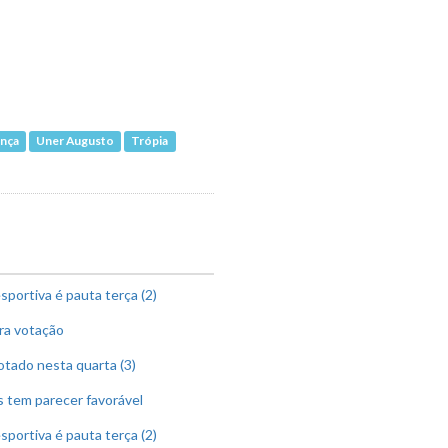
ença
Uner Augusto
Trópia
sportiva é pauta terça (2)
ra votação
tado nesta quarta (3)
s tem parecer favorável
sportiva é pauta terça (2)