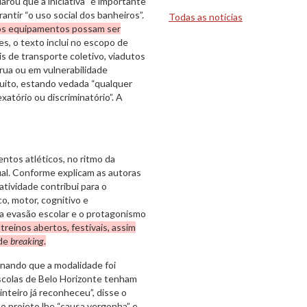
rou que a iniciativa “é importante
antir “o uso social dos banheiros”.
Todas as notícias
os equipamentos possam ser
s, o texto inclui no escopo de
s de transporte coletivo, viadutos
rua ou em vulnerabilidade
tuito, estando vedada “qualquer
xatório ou discriminatório”. A
ntos atléticos, no ritmo da
ual. Conforme explicam as autoras
atividade contribui para o
o, motor, cognitivo e
da evasão escolar e o protagonismo
 treinos abertos, festivais, assim
 de
breaking
.
onando que a modalidade foi
escolas de Belo Horizonte tenham
teiro já reconheceu”, disse o
 o projeto lhe “causa vergonha” e