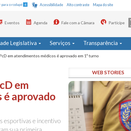
Ir para o rodapé
4
Acessibilidade
Alto contraste
Mapa do site
Eventos
Agenda
Fale com a Câmara
Participe
dade Legislativa
Serviços
Transparência
cD em atendimentos médicos é aprovado em 1º turno
WEB STORIES
PcD em
 é aprovado
s esportivas e incentivo
am sua primeira