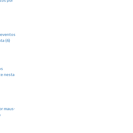
 eventos
ta (6)
os
te nesta
or maus-
m