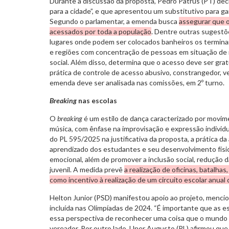
Durante a discussão da proposta, Pedro Patrus (PT) decla
para a cidade”, e que apresentou um substitutivo para gar
Segundo o parlamentar, a emenda busca
assegurar que 
acessados por toda a população
. Dentre outras sugestõe
lugares onde podem ser colocados banheiros os terminai
e regiões com concentração de pessoas em situação de 
social. Além disso, determina que o acesso deve ser gra
prática de controle de acesso abusivo, constrangedor, ve
emenda deve ser analisada nas comissões, em 2º turno.
Breaking
nas escolas
O
breaking
é um estilo de dança caracterizado por movime
música, com ênfase na improvisação e expressão individ
do PL 595/2025 na justificativa da proposta, a prática da 
aprendizado dos estudantes e seu desenvolvimento físic
emocional, além de promover a inclusão social, redução 
juvenil. A medida prevê
a realização de oficinas, batalhas,
como incentivo à realização de um circuito escolar anual
Helton Junior (PSD) manifestou apoio ao projeto, menci
incluída nas Olimpíadas de 2024. “É importante que as 
essa perspectiva de reconhecer uma coisa que o mundo in
vereador. Por outro lado, Uner Augusto (PL) afirmou que