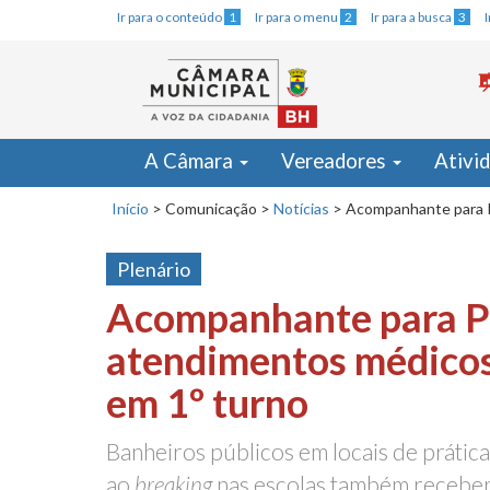
Ir para o conteúdo
1
Ir para o menu
2
Ir para a busca
3
A Câmara
Vereadores
Ativi
Início
>
Comunicação
>
Notícias
>
Acompanhante para P
Plenário
Acompanhante para 
atendimentos médicos
em 1º turno
Banheiros públicos em locais de prática
ao
breaking
nas escolas também receber