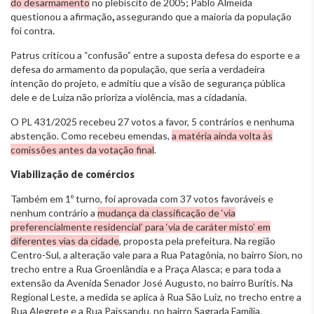
do desarmamento
no plebiscito de 2005; Pablo Almeida
questionou a afirmação
,
assegurando que a maioria da população
foi contra.
Patrus criticou a “confusão” entre a suposta defesa do esporte e a
defesa do armamento da população, que seria a verdadeira
intenção do projeto, e admitiu que a visão de segurança pública
dele e de Luiza não prioriza a violência, mas a cidadania.
O PL 431/2025 recebeu 27 votos a favor, 5 contrários e nenhuma
abstenção. Como recebeu emendas,
a matéria ainda volta às
comissões antes da votação final
.
Viabilização de comércios
Também em 1º turno, foi aprovada com 37 votos favoráveis e
nenhum contrário a
mudança da classificação de ‘via
preferencialmente residencial’ para ‘via de caráter misto’ em
diferentes vias da cidade
, proposta pela prefeitura. Na região
Centro-Sul, a alteração vale para a Rua Patagônia, no bairro Sion, no
trecho entre a Rua Groenlândia e a Praça Alasca; e para toda a
extensão da Avenida Senador José Augusto, no bairro Buritis. Na
Regional Leste, a medida se aplica à Rua São Luiz, no trecho entre a
Rua Alegrete e a Rua Paissandu, no bairro Sagrada Família.