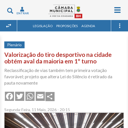
Togg
Toggle
ENTRAR
navig
navigation
LEGISLAÇÃO
PROPOSIÇÕES
AGENDA
Plenário
Valorização do tiro desportivo na cidade
obtém aval da maioria em 1º turno
Reclassificação de vias também tem primeira votação
favorável; projeto que altera Lei do Silêncio é retirado da
pauta novamente
Share
Facebook
Twitter
WhatsApp
Email
Segunda-Feira, 11 Maio, 2026 - 20:15