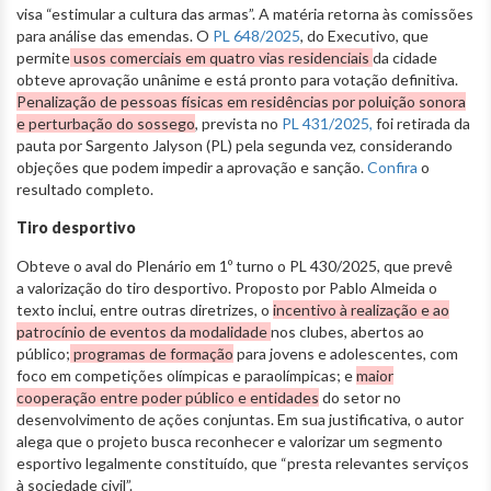
visa “estimular a cultura das armas”. A matéria retorna às comissões
para análise das emendas. O
PL 648/2025
, do Executivo, que
permite
usos comerciais em quatro vias residenciais
da cidade
obteve aprovação unânime e está pronto para votação definitiva.
Penalização de pessoas físicas em residências por poluição sonora
e perturbação do sossego
, prevista no
PL 431/2025,
foi retirada da
pauta por Sargento Jalyson (PL) pela segunda vez, considerando
objeções que podem impedir a aprovação e sanção.
Confira
o
resultado completo.
Tiro desportivo
Obteve o aval do Plenário em 1º turno o PL 430/2025, que prevê
a valorização do tiro desportivo. Proposto por Pablo Almeida o
texto inclui, entre outras diretrizes, o
incentivo à realização e ao
patrocínio de eventos da modalidade
nos clubes, abertos ao
público;
programas de formação
para jovens e adolescentes, com
foco em competições olímpicas e paraolímpicas; e
maior
cooperação entre poder público e entidades
do setor no
desenvolvimento de ações conjuntas. Em sua justificativa, o autor
alega que o projeto busca reconhecer e valorizar um segmento
esportivo legalmente constituído, que “presta relevantes serviços
à sociedade civil”.