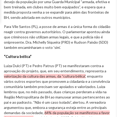
desejo da população por uma Guarda Municipal “armada, efetiva e
bem treinada, em clubes muito bem equipados”, e espera que a
medida proposta venha a se expandir para além das fronteiras de
BH, sendo adotada em outros municípios.
Para Vile Santos (PL), a posse de armas é a única forma do cidadão
reagir contra governos autoritários. O parlamentar apontou ainda
que criminosos não utilizam armas legais, e que a polícia não é
onipresente. Dra. Michelly Siqueira (PRD) e Rudson Paixão (SDD)
também encaminharam o voto 'sim'.
“Cultura bélica”
Luiza Dulci (PT) e Pedro Patrus (PT) se manifestaram contra a
aprovação do projeto, que, em seu entendimento, representa a
valorização da cultura das armas, da “cultura bélica”
, enquanto
vários outros esportes que promovem a cidadania e a convivência
comunitária também precisam ser apoiados e valorizados. Luiza
lembrou que, no mês passado, duas crianças perderam a vida na
Região Metropolitana de BH ao manusear armas pertencentes ao
pai e ao padrasto. “Não é um caso isolado”, alertou. A vereadora
argumentou que, embora a segurança esteja entre as principais
demandas da sociedade,
64% da população se manifestou a favor