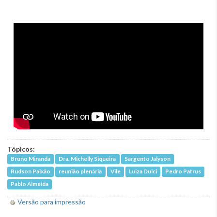
Tópicos:
Bruno Miranda
Dra. Michelly Siqueira
Sargento Jalyson
Rudson Paixão
reunião plenária
Vile
Luiza Dulci
Pedro Patrus
Pablo Almeida
Versão para impressão