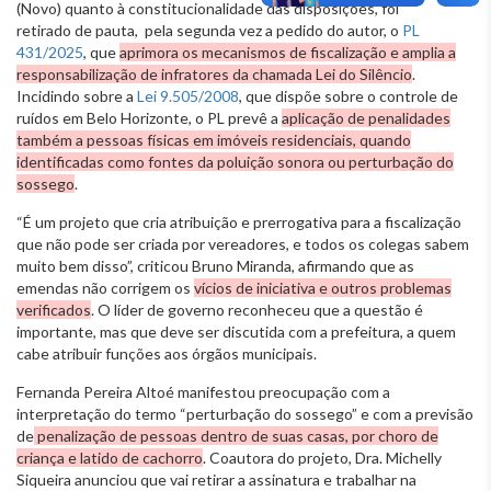
(Novo) quanto à constitucionalidade das disposições, foi
retirado de pauta, pela segunda vez a pedido do autor, o
PL
431/2025
, que
aprimora os mecanismos de fiscalização e amplia a
responsabilização de infratores da chamada Lei do Silêncio
.
Incidindo sobre a
Lei 9.505/2008
, que dispõe sobre o controle de
ruídos em Belo Horizonte, o PL prevê a
aplicação de penalidades
também a pessoas físicas em imóveis residenciais, quando
identificadas como fontes da poluição sonora ou perturbação do
sossego
.
“É um projeto que cria atribuição e prerrogativa para a fiscalização
que não pode ser criada por vereadores, e todos os colegas sabem
muito bem disso”, criticou Bruno Miranda, afirmando que as
emendas não corrigem os
vícios de iniciativa e outros problemas
verificados
. O líder de governo reconheceu que a questão é
importante, mas que deve ser discutida com a prefeitura, a quem
cabe atribuir funções aos órgãos municipais.
Fernanda Pereira Altoé manifestou preocupação com a
interpretação do termo “perturbação do sossego” e com a previsão
de
penalização de pessoas dentro de suas casas, por choro de
criança e latido de cachorro
. Coautora do projeto, Dra. Michelly
Siqueira anunciou que vai retirar a assinatura e trabalhar na