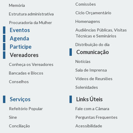
Comissões
Memória
Ciclo Orçamentário
Estrutura administrativa
Homenagens
Procuradoria da Mulher
Eventos
Audiências Públicas, Visitas
Técnicas e Seminários
Agenda
Distribuição do dia
Participe
Comunicação
Vereadores
Notícias
Conheça os Vereadores
Sala de Imprensa
Bancadas e Blocos
Vídeos de Reuniões
Conselhos
Solenidades
Serviços
Links Úteis
Refeitório Popular
Fale com a Câmara
Sine
Perguntas Frequentes
Conciliação
Acessibilidade