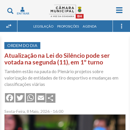
Togg
Toggle
ENTRAR
navig
navigation
LEGISLAÇÃO
PROPOSIÇÕES
AGENDA
ORDEM DO DIA
Atualização na Lei do Silêncio pode ser
votada na segunda (11), em 1º turno
Também estão na pauta do Plenário projetos sobre
valorização de entidades de tiro desportivo e mudanças em
classificações viárias
Share
Facebook
Twitter
WhatsApp
Email
Sexta-Feira, 8 Maio, 2026 - 16:00