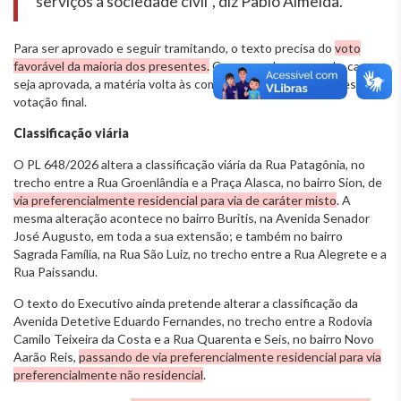
serviços à sociedade civil”, diz Pablo Almeida.
Para ser aprovado e seguir tramitando, o texto precisa do
voto
favorável da maioria dos presentes.
Como recebeu emenda, caso
seja aprovada, a matéria volta às comissões para análise antes da
votação final.
Classificação viária
O PL 648/2026 altera a classificação viária da Rua Patagônia, no
trecho entre a Rua Groenlândia e a Praça Alasca, no bairro Sion, de
via preferencialmente residencial para via de caráter misto
. A
mesma alteração acontece no bairro Buritis, na Avenida Senador
José Augusto, em toda a sua extensão; e também no bairro
Sagrada Família, na Rua São Luiz, no trecho entre a Rua Alegrete e a
Rua Paissandu.
O texto do Executivo ainda pretende alterar a classificação da
Avenida Detetive Eduardo Fernandes, no trecho entre a Rodovia
Camilo Teixeira da Costa e a Rua Quarenta e Seis, no bairro Novo
Aarão Reis,
passando de via preferencialmente residencial para via
preferencialmente não residencial
.