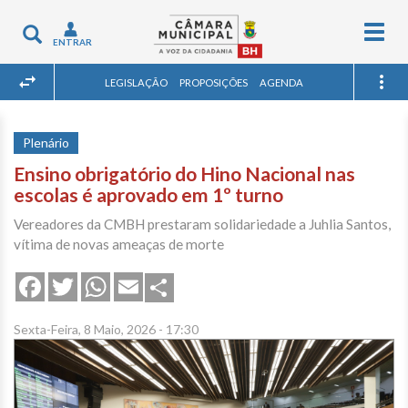
Togg
Toggle
ENTRAR
navig
navigation
LEGISLAÇÃO
PROPOSIÇÕES
AGENDA
Plenário
Ensino obrigatório do Hino Nacional nas
escolas é aprovado em 1º turno
Vereadores da CMBH prestaram solidariedade a Juhlia Santos,
vítima de novas ameaças de morte
Share
Facebook
Twitter
WhatsApp
Email
Sexta-Feira, 8 Maio, 2026 - 17:30