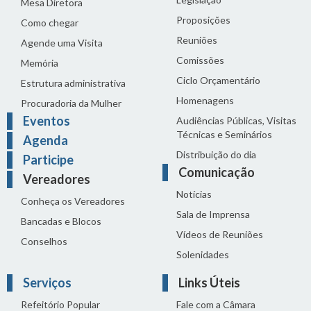
Mesa Diretora
Proposições
Como chegar
Reuniões
Agende uma Visita
Comissões
Memória
Ciclo Orçamentário
Estrutura administrativa
Homenagens
Procuradoria da Mulher
Eventos
Audiências Públicas, Visitas
Técnicas e Seminários
Agenda
Distribuição do dia
Participe
Comunicação
Vereadores
Notícias
Conheça os Vereadores
Sala de Imprensa
Bancadas e Blocos
Vídeos de Reuniões
Conselhos
Solenidades
Serviços
Links Úteis
Refeitório Popular
Fale com a Câmara