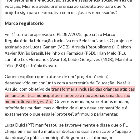
votação, Miranda pediu preferência ao substitutivo para que “o
projeto siga para o Executivo com os ajustes necessários”.
Marco regulatório
Em 1º turno foi aprovado o PL 387/2025, que cria o Marco
Regulatório da Educação Inclusiva em Belo Horizonte. O projeto é
assinado por Lucas Ganem (MDB), Arruda (Republicanos), Cleiton
Xavier (União Brasil), Helinho da Farmácia (PSD), Irlan Melo (PL),
Juninho Los Hermanos (Avante), Loíde Gonçalves (MDB), Maninho
Félix (PSD) e Trópia (Novo).
Ganem explicou que trata-se de um “projeto técnico”,
desenvolvido em conjunto com a secretária de Educação, Natália
Araújo, com objetivo de
transformar a inclusão das crianças atípicas
em uma política municipal permanente e não apenas uma decisão
momentânea de gestão.
“Governos mudam, secretários mudam,
prioridades mudam, mas o direito do aluno deve ser mantido e é
exatamente o que essa lei protege”, afirmou o parlamentar.
Luiza Dulci (PT) manifestou-se favoravelmente e disse que o PL
chega em momento muito simbólico no qual se discute o “apagão
da educação pública municipal”. Segundo ela, informações