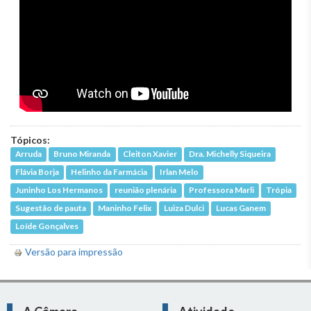
Tópicos:
Arruda
Bruno Miranda
Cleiton Xavier
Dra. Michelly Siqueira
Flávia Borja
Helinho da Farmácia
Irlan Melo
Juninho Los Hermanos
reunião plenária
Professora Marli
Trópia
Sugestão de pauta
Maninho Felix
Luiza Dulci
Lucas Ganem
Loíde Gonçalves
Versão para impressão