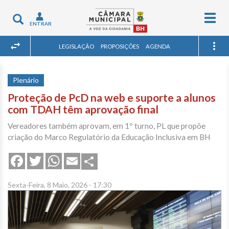
Togg
Toggle
ENTRAR
navig
navigation
LEGISLAÇÃO
PROPOSIÇÕES
AGENDA
Plenário
Proteção de PcD na web e suporte a alunos
com TDAH têm aprovação final
Vereadores também aprovam, em 1º turno, PL que propõe
criação do Marco Regulatório da Educação Inclusiva em BH
Share
Facebook
Twitter
WhatsApp
Email
Sexta-Feira, 8 Maio, 2026 - 17:30