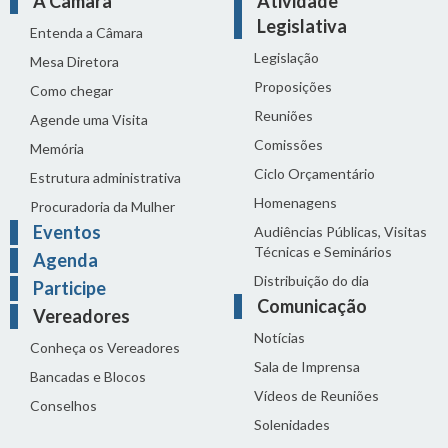
A Câmara
Atividade
Legislativa
Entenda a Câmara
Legislação
Mesa Diretora
Proposições
Como chegar
Reuniões
Agende uma Visita
Comissões
Memória
Ciclo Orçamentário
Estrutura administrativa
Homenagens
Procuradoria da Mulher
Eventos
Audiências Públicas, Visitas
Técnicas e Seminários
Agenda
Distribuição do dia
Participe
Comunicação
Vereadores
Notícias
Conheça os Vereadores
Sala de Imprensa
Bancadas e Blocos
Vídeos de Reuniões
Conselhos
Solenidades