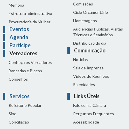
Comissões
Memória
Ciclo Orçamentário
Estrutura administrativa
Homenagens
Procuradoria da Mulher
Eventos
Audiências Públicas, Visitas
Técnicas e Seminários
Agenda
Distribuição do dia
Participe
Comunicação
Vereadores
Notícias
Conheça os Vereadores
Sala de Imprensa
Bancadas e Blocos
Vídeos de Reuniões
Conselhos
Solenidades
Serviços
Links Úteis
Refeitório Popular
Fale com a Câmara
Sine
Perguntas Frequentes
Conciliação
Acessibilidade