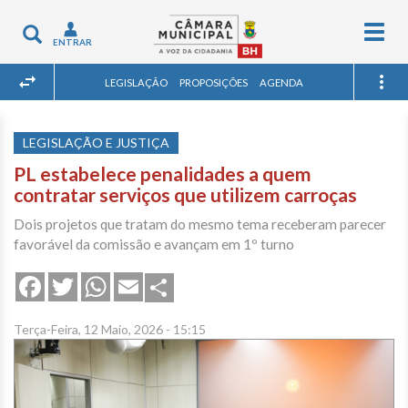
Togg
Toggle
ENTRAR
navig
navigation
LEGISLAÇÃO
PROPOSIÇÕES
AGENDA
LEGISLAÇÃO E JUSTIÇA
PL estabelece penalidades a quem
contratar serviços que utilizem carroças
Dois projetos que tratam do mesmo tema receberam parecer
favorável da comissão e avançam em 1º turno
Share
Facebook
Twitter
WhatsApp
Email
Terça-Feira, 12 Maio, 2026 - 15:15