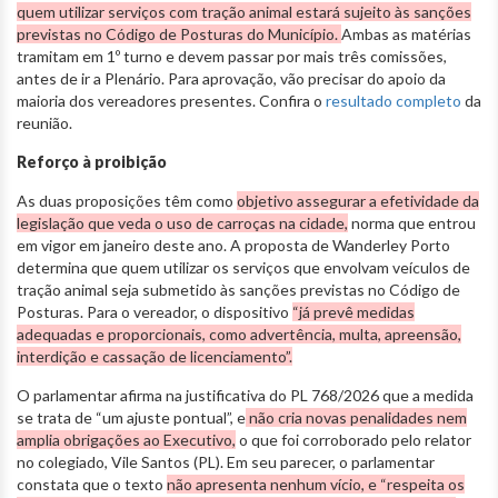
quem utilizar serviços com tração animal estará sujeito às sanções
previstas no Código de Posturas do Município.
Ambas as matérias
tramitam em 1º turno e devem passar por mais três comissões,
antes de ir a Plenário. Para aprovação, vão precisar do apoio da
maioria dos vereadores presentes. Confira o
resultado completo
da
reunião.
Reforço à proibição
As duas proposições têm como
objetivo assegurar a efetividade da
legislação que veda o uso de carroças na cidade,
norma que entrou
em vigor em janeiro deste ano. A proposta de Wanderley Porto
determina que quem utilizar os serviços que envolvam veículos de
tração animal seja submetido às sanções previstas no Código de
Posturas. Para o vereador, o dispositivo
“já prevê medidas
adequadas e proporcionais, como advertência, multa, apreensão,
interdição e cassação de licenciamento”.
O parlamentar afirma na justificativa do PL 768/2026 que a medida
se trata de “um ajuste pontual”, e
não cria novas penalidades nem
amplia obrigações ao Executivo,
o que foi corroborado pelo relator
no colegiado, Vile Santos (PL). Em seu parecer, o parlamentar
constata que o texto
não apresenta nenhum vício, e “respeita os