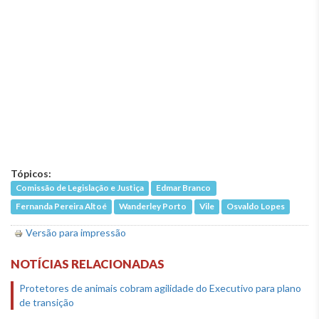
Tópicos:
Comissão de Legislação e Justiça
Edmar Branco
Fernanda Pereira Altoé
Wanderley Porto
Vile
Osvaldo Lopes
Versão para impressão
NOTÍCIAS RELACIONADAS
Protetores de animais cobram agilidade do Executivo para plano
de transição