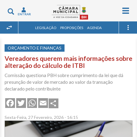
Togg
Toggle
ENTRAR
navig
navigation
LEGISLAÇÃO
PROPOSIÇÕES
AGENDA
ORÇAMENTO E FINANÇAS
Vereadores querem mais informações sobre
alteração do cálculo de ITBI
Comissão questiona PBH sobre cumprimento da lei que dá
presunção de valor de mercado ao valor da transação
declarado pelo contribuinte
Share
Facebook
Twitter
WhatsApp
Email
Sexta-Feira, 27 Fevereiro, 2026 - 16:15