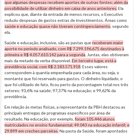
que algumas despesas recebem aportes de outras fontes; além da
possibilidade de utilizar dinheiro em caixa de anos anteriores.
Ela
explicou que, diante da entrada de menos recursos, o Executivo
reduziu despesas de gastos extras de investimentos. Áreas como
saúde e educação quase não tiveram contingenciamento
, segundo
ela.
Saúde e educação, inclusive, são as pastas que
receberam maior
aporte no período analisado, com R$ 7.299.196.675 destinados à
primeira e R$ 4.057.610.142 para a segunda
. Juntas, elas obtiveram
mais da metade da verba disponível.
Em terceiro lugar, está a
previdência social, com R$ 2.183.571.918
. Esses valores
correspondem à quantia empenhada para cada área, ou seja, o
montante que foi reservado para gastos. O dinheiro liquidado, o
que foi utilizado de fato, ficou perto da porcentagem total nos três
setores: 93,6% na saúde; 97,37% na educação; e 99,62% da
previdência.
Em relação às metas físicas, a representante da PBH destacou as
principais entregas de programas específicos por área de
resultado. Na educação, por exemplo,
foram 105.446 alunos
matriculados no ensino fundamental; 49.043 na educação infantil; e
29.899 em creches parceiras.
Na pasta da Saúde, foram apontados