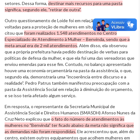
setores. Dessa forma,
destinar mais recursos para uma pasta
significa, segundo ele, "retirar de outra".
Outro questionamento de Loíde foi em relação às políticas
voltadas para a proteção de mulheres em situação de violência. Ela
citou que
foram realizados 1.548 atendimentos no Centro
Especializado de Atendimento à Mulher – Benvinda, sendo que a
meta anual era de 2 mil atendimentos
. Além disso, ela observou
que a própria prefeitura havia pedido destinação de verbas para
políticas de defesa da mulher, e que ela foi uma das vereadoras que
enviou emendas para esse fim. Contudo, no balanço apresentado
houve uma economia orçamentária na pasta da assistência, o que,
segundo ela, demonstraria uma "incoerência entre discurso e a
realidade". Pedro Patrus também manifestou preocupação com a
pasta da Assistência Social em relação à diminuição do orçamento,
e se isso teria afetado algum serviço.
Em resposta, o representante da Secretaria Municipal de
Assistência Social e Direitos Humanos (SMASDH) Afonso Nunes da
Cruz Neto explicou que
o fato do número de atendimentos às
mulheres no "Benvinda" ter ficado abaixo da meta não significa que
as demandas não foram respondidas.
Ele acrescentou que, além do
centro, existem outros equipamentos que acolhem mulheres em