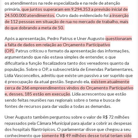
os atendimentos na rede especializada e na rede de atenção
primária,
que juntos superaram em 9.294.353 a previsão inicial de
24.500.000 atendimentos.
Outro dado evidenciado foi
a inserção
de 112 pessoas em situação de rua no mercado de trabalho, mais
do que dobrando a meta de 50.
Após a apresentação, Pedro Patrus e Uner Augusto
questionaram
a falta de dados em relação ao Orçamento Participativo
(OP).
Patrus criticou o formato da apresentação das informações,
argumentando que não estava simples de entender, o que
dificultaria a função fiscalizadora tanto dos vereadores quanto da
população. Sobre o OP, a subsecretária de Emendas Parlamentares,
Lídia Vasconcellos, admitiu que existe um passivo a ser suprido que
é preocupação da atual gestão. Segundo ela,
existem atualmente
cerca de 266 empreendimentos vindos do Orçamento Participativo
e, desses, 185 estão em execução
. Lídia acrescentou que estão
sendo feitas reuniões nas regionais sobre o tema e busca de
fontes de recursos para dar vazão a todas as demandas.
Uner Augusto também perguntou sobre o valor de R$ 72 milhões
repassados pela Câmara Municipal para ajudar a cobrir as despesas
dos hospitais filantrópicos. O parlamentar disse que chegou a seu
conhecimento que
somente R$ 49 milhões desse total teriam sido