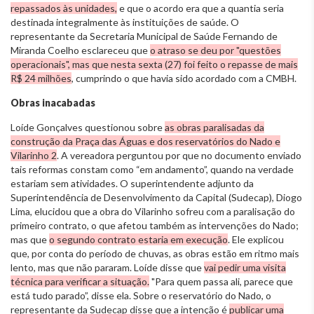
repassados às unidades,
e que o acordo era que a quantia seria
destinada integralmente às instituições de saúde. O
representante da Secretaria Municipal de Saúde Fernando de
Miranda Coelho esclareceu que
o atraso se deu por "questões
operacionais", mas que nesta sexta (27) foi feito o repasse de mais
R$ 24 milhões
, cumprindo o que havia sido acordado com a CMBH.
Obras inacabadas
Loíde Gonçalves questionou sobre
as obras paralisadas da
construção da Praça das Águas e dos reservatórios do Nado e
Vilarinho 2
. A vereadora perguntou por que no documento enviado
tais reformas constam como “em andamento”, quando na verdade
estariam sem atividades. O superintendente adjunto da
Superintendência de Desenvolvimento da Capital (Sudecap), Diogo
Lima, elucidou que a obra do Vilarinho sofreu com a paralisação do
primeiro contrato, o que afetou também as intervenções do Nado;
mas que
o segundo contrato estaria em execução
. Ele explicou
que, por conta do período de chuvas, as obras estão em ritmo mais
lento, mas que não pararam. Loíde disse que
vai pedir uma visita
técnica para verificar a situação.
"Para quem passa ali, parece que
está tudo parado”, disse ela. Sobre o reservatório do Nado, o
representante da Sudecap disse que a intenção é
publicar uma