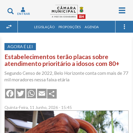
Togg
Toggle
ENTRAR
navig
navigation
LEGISLAÇÃO
PROPOSIÇÕES
AGENDA
AGORA É LEI
Estabelecimentos terão placas sobre
atendimento prioritário a idosos com 80+
Segundo Censo de 2022, Belo Horizonte conta com mais de 77
mil moradores nessa faixa etária
Share
Facebook
Twitter
WhatsApp
Email
Quinta-Feira, 11 Junho, 2026 - 15:45