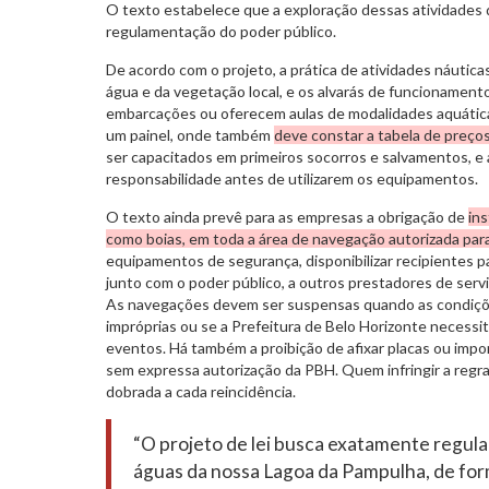
O texto estabelece que a exploração dessas atividades
regulamentação do poder público.
De acordo com o projeto, a prática de atividades náutic
água e da vegetação local, e os alvarás de funcionamen
embarcações ou oferecem aulas de modalidades aquática
um painel, onde também
deve constar a tabela de preço
ser capacitados em primeiros socorros e salvamentos, e
responsabilidade antes de utilizarem os equipamentos.
O texto ainda prevê para as empresas a obrigação de
ins
como boias, em toda a área de navegação autorizada para
equipamentos de segurança, disponibilizar recipientes par
junto com o poder público, a outros prestadores de serv
As navegações devem ser suspensas quando as condiçõ
impróprias ou se a Prefeitura de Belo Horizonte necessit
eventos. Há também a proibição de afixar placas ou impor
sem expressa autorização da PBH. Quem infringir a regra 
dobrada a cada reincidência.
“O projeto de lei busca exatamente regula
águas da nossa Lagoa da Pampulha, de for