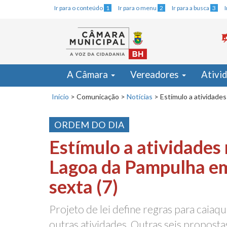
Ir para o conteúdo
1
Ir para o menu
2
Ir para a busca
3
A Câmara
Vereadores
Ativi
Início
>
Comunicação
>
Notícias
>
Estímulo a atividade
ORDEM DO DIA
Estímulo a atividades
Lagoa da Pampulha em
sexta (7)
Projeto de lei define regras para caiaq
outras atividades. Outras seis propost