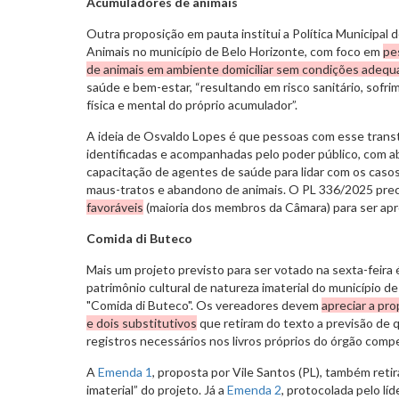
Acumuladores de animais
Outra proposição em pauta institui a Política Municipa
Animais no município de Belo Horizonte, com foco em
pe
de animais em ambiente domiciliar sem condições adequ
saúde e bem-estar, “resultando em risco sanitário, sofri
física e mental do próprio acumulador”.
A ideia de Osvaldo Lopes é que pessoas com esse tran
identificadas e acompanhadas pelo poder público, com
capacitação de agentes de saúde para lidar com os caso
maus-tratos e abandono de animais. O PL 336/2025 pre
favoráveis
(maioria dos membros da Câmara) para ser apr
Comida di Buteco
Mais um projeto previsto para ser votado na sexta-feira
patrimônio cultural de natureza imaterial do município d
"Comida di Buteco". Os vereadores devem
apreciar a pro
e dois substitutivos
que retiram do texto a previsão de 
registros necessários nos livros próprios do órgão com
A
Emenda 1
, proposta por Vile Santos (PL), também reti
imaterial” do projeto. Já a
Emenda 2
, protocolada pelo lí