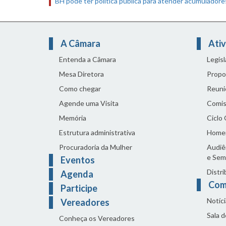
BH pode ter política pública para atender acumuladore
A Câmara
Ativ
Entenda a Câmara
Legis
Mesa Diretora
Propo
Como chegar
Reuni
Agende uma Visita
Comis
Memória
Ciclo
Estrutura administrativa
Home
Procuradoria da Mulher
Audiên
e Sem
Eventos
Distri
Agenda
Com
Participe
Notíci
Vereadores
Sala 
Conheça os Vereadores