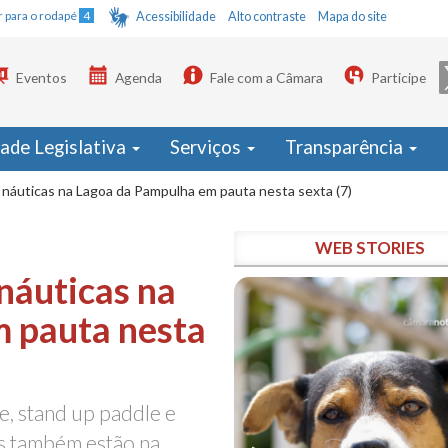
Ir para o rodapé
4
Acessibilidade
Alto contraste
Mapa do site
Eventos
Agenda
Fale com a Câmara
Participe
dade Legislativa
Serviços
Transparência
s náuticas na Lagoa da Pampulha em pauta nesta sexta (7)
WEB STORIES
 náuticas na
 pauta nesta
ue, stand up paddle e
as também estão na