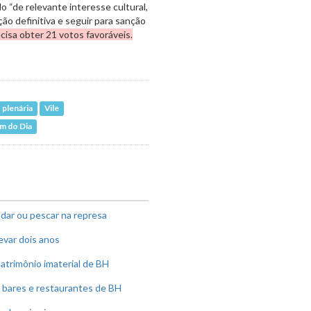
o “de relevante interesse cultural,
ção definitiva e seguir para sanção
cisa obter 21 votos favoráveis.
 plenária
Vile
m do Dia
dar ou pescar na represa
evar dois anos
atrimônio imaterial de BH
 bares e restaurantes de BH