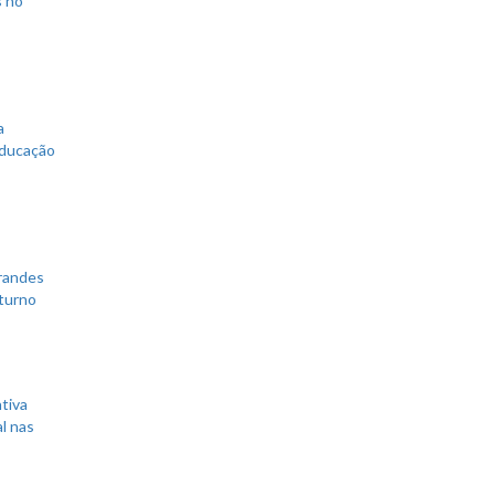
s no
a
educação
grandes
 turno
tiva
l nas