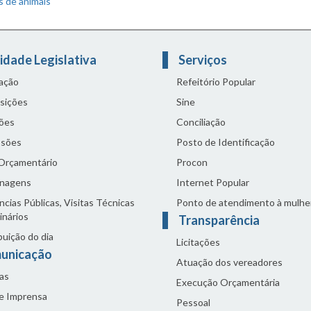
s de animais
idade Legislativa
Serviços
lação
Refeitório Popular
sições
Sine
ões
Conciliação
sões
Posto de Identificação
 Orçamentário
Procon
nagens
Internet Popular
cias Públicas, Visitas Técnicas
Ponto de atendimento à mulhe
inários
Transparência
buição do dia
Licitações
unicação
Atuação dos vereadores
as
Execução Orçamentária
de Imprensa
Pessoal