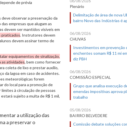
06/08/2026
 depende de prévia
Plenário
Delimitação de área de nova 
as deve observar a preservação da
bairro Novo das Indústrias é 
to das empresas que alugam as
s devem ser mantidos visíveis em
06/08/2026
s praticados
. Instrutores devem
CHUVAS
 alunos devem assinar termo de
Investimentos em prevenção 
enchentes somam R$ 11 mi em
talar equipamentos de sinalização,
diz PBH
 as atividades
, bem como fornecer
a coleta de lixo e prestar auxílio,
06/08/2026
iço da lagoa em caso de acidentes.
COMISSÃO ESPECIAL
es meteorológicas forem
ar do local para a promoção de
Grupo que analisa execução d
 limites à circulação de pessoas
emendas impositivas aprova p
estará sujeito a multa de R$ 1 mil,
trabalho
05/08/2026
mentar a utilização das
BAIRRO BELVEDERE
ma a preservar o
Comissão debate soluções co