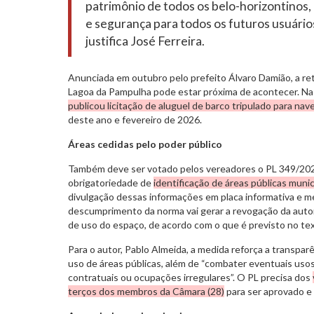
patrimônio de todos os belo-horizontinos
e segurança para todos os futuros usuári
justifica José Ferreira.
Anunciada em outubro pelo prefeito Álvaro Damião, a re
Lagoa da Pampulha pode estar próxima de acontecer. Na q
publicou licitação de aluguel de barco tripulado para nav
deste ano e fevereiro de 2026.
Áreas cedidas pelo poder público
Também deve ser votado pelos vereadores o PL 349/202
obrigatoriedade de
identificação de áreas públicas munic
divulgação dessas informações em placa informativa e meio
descumprimento da norma vai gerar a revogação da auto
de uso do espaço, de acordo com o que é previsto no te
Para o autor, Pablo Almeida, a medida reforça a transparê
uso de áreas públicas, além de “combater eventuais uso
contratuais ou ocupações irregulares”. O PL precisa dos
terços dos membros da Câmara (28)
para ser aprovado e