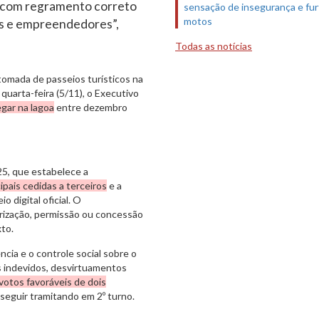
, com regramento correto
sensação de insegurança e fur
motos
os e empreendedores”,
Todas as notícias
tomada de passeios turísticos na
uarta-feira (5/11), o Executivo
egar na lagoa
entre dezembro
5, que estabelece a
ipais cedidas a terceiros
e a
 digital oficial. O
rização, permissão ou concessão
xto.
ncia e o controle social sobre o
s indevidos, desvirtuamentos
votos favoráveis de dois
 seguir tramitando em 2º turno.