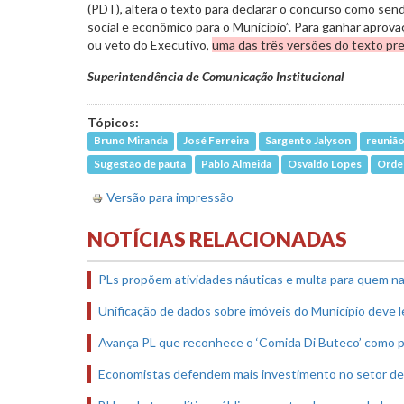
(PDT), altera o texto para declarar o concurso como send
social e econômico para o Município”. Para ganhar aprova
ou veto do Executivo,
uma das três versões do texto pre
Superintendência de Comunicação Institucional
Tópicos:
Bruno Miranda
José Ferreira
Sargento Jalyson
reunião
Sugestão de pauta
Pablo Almeida
Osvaldo Lopes
Orde
Versão para impressão
NOTÍCIAS RELACIONADAS
PLs propõem atividades náuticas e multa para quem na
Unificação de dados sobre imóveis do Município deve l
Avança PL que reconhece o ‘Comida Di Buteco’ como p
Economistas defendem mais investimento no setor de