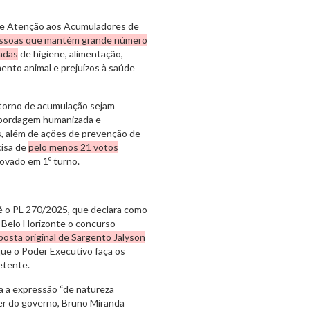
l de Atenção aos Acumuladores de
ssoas que mantém grande número
adas
de higiene, alimentação,
mento animal e prejuízos à saúde
storno de acumulação sejam
 abordagem humanizada e
s, além de ações de prevenção de
cisa de
pelo menos 21 votos
ovado em 1º turno.
 é o PL 270/2025, que declara como
e Belo Horizonte o concurso
posta original de Sargento Jalyson
que o Poder Executivo faça os
petente.
ra a expressão “de natureza
der do governo, Bruno Miranda