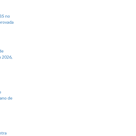
UBS no
aprovada
de
 2026,
e
lano de
ntra