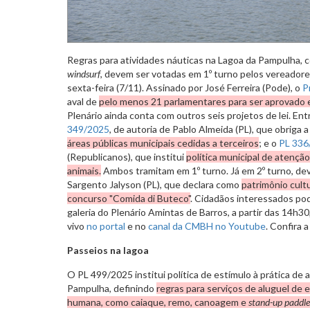
Regras para atividades náuticas na Lagoa da Pampulha, 
windsurf
, devem ser votadas em 1º turno pelos vereador
sexta-feira (7/11). Assinado por José Ferreira (Pode), o
P
aval de
pelo menos 21 parlamentares para ser aprovado 
Plenário ainda conta com outros seis projetos de lei. En
349/2025
, de autoria de Pablo Almeida (PL), que obriga 
áreas públicas municipais cedidas a terceiros
; e o
PL 336
(Republicanos), que institui
política municipal de atençã
animais.
Ambos tramitam em 1º turno. Já em 2º turno, de
Sargento Jalyson (PL), que declara como
patrimônio cultu
concurso "Comida di Buteco"
. Cidadãos interessados p
galeria do Plenário Amintas de Barros, a partir das 14h3
vivo
no portal
e no
canal da CMBH no Youtube
. Confira 
Passeios na lagoa
O PL 499/2025 institui política de estímulo à prática de 
Pampulha, definindo
regras para serviços de aluguel de
humana, como caiaque, remo, canoagem e
stand-up paddle