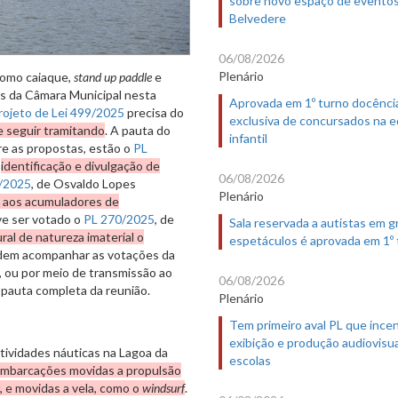
sobre novo espaço de evento
Belvedere
06/08/2026
Plenário
como caiaque,
stand up paddle
e
es da Câmara Municipal nesta
Aprovada em 1º turno docênci
rojeto de Lei 499/2025
precisa do
exclusiva de concursados na 
e seguir tramitando
. A pauta do
infantil
tre as propostas, estão o
PL
a
identificação e divulgação de
06/08/2026
/2025
, de Osvaldo Lopes
Plenário
o aos acumuladores de
ve ser votado o
PL 270/2025
, de
Sala reservada a autistas em 
ral de natureza imaterial o
espetáculos é aprovada em 1º
odem acompanhar as votações da
0, ou por meio de transmissão ao
06/08/2026
a pauta completa da reunião.
Plenário
Tem primeiro aval PL que incen
exibição e produção audiovisua
atividades náuticas na Lagoa da
escolas
 embarcações movidas a propulsão
, e movidas a vela, como o
windsurf
.