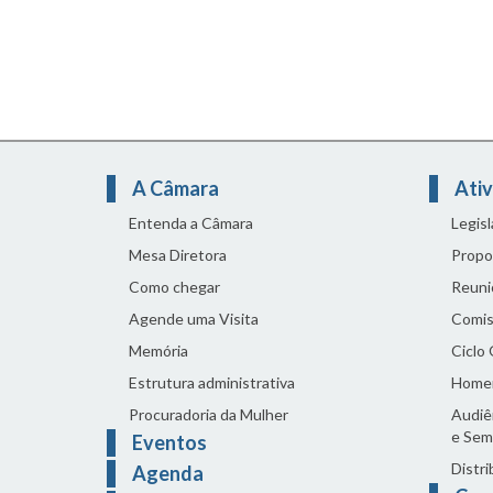
A Câmara
Ativ
Entenda a Câmara
Legis
Mesa Diretora
Propo
Como chegar
Reuni
Agende uma Visita
Comis
Memória
Ciclo
Estrutura administrativa
Home
Procuradoria da Mulher
Audiên
e Sem
Eventos
Distri
Agenda