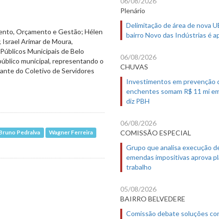
06/08/2026
Plenário
Delimitação de área de nova 
mento, Orçamento e Gestão; Hélen
bairro Novo das Indústrias é 
 Israel Arimar de Moura,
Públicos Municipais de Belo
06/08/2026
público municipal, representando o
CHUVAS
ante do Coletivo de Servidores
Investimentos em prevenção 
enchentes somam R$ 11 mi em
diz PBH
06/08/2026
COMISSÃO ESPECIAL
 Bruno Pedralva
Wagner Ferreira
Grupo que analisa execução d
emendas impositivas aprova p
trabalho
05/08/2026
BAIRRO BELVEDERE
Comissão debate soluções co