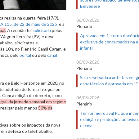
Belvedere
realiza na quarta-feira (17/9),
06/08/2026
19.115, de 22 de maio de 2025
e a
Plenário
pal.
A reunião foi
solicitada
pelos
Aprovada em 1º turno docênci
 Wagner Ferreira (PV) e deve
exclusiva de concursados na 
abalho, sindicatos e
infantil
às 10h, no Plenário Camil Caram, e
mota, pelo
portal
ou pelo
canal
06/08/2026
Plenário
Sala reservada a autistas em 
ra de Belo Horizonte em 2020, no
espetáculos é aprovada em 1º
do adotado de forma integral ou
. Com a edição do decreto, ficou
06/08/2026
gral da jornada semanal em regime
Plenário
realizar pelo menos
50% da
Tem primeiro aval PL que incen
exibição e produção audiovisua
tivas sobre os impactos da nova
escolas
 em defesa do teletrabalho,