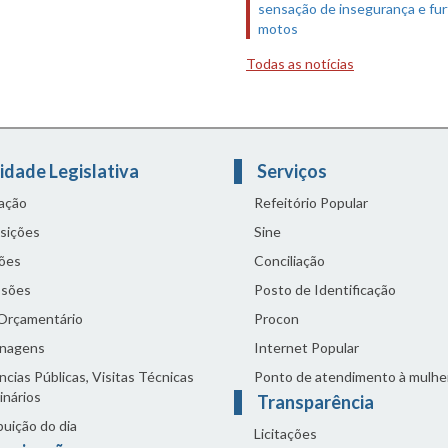
sensação de insegurança e fur
motos
Todas as notícias
idade Legislativa
Serviços
lação
Refeitório Popular
sições
Sine
ões
Conciliação
sões
Posto de Identificação
 Orçamentário
Procon
nagens
Internet Popular
cias Públicas, Visitas Técnicas
Ponto de atendimento à mulhe
inários
Transparência
buição do dia
Licitações