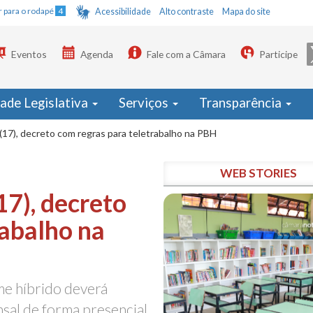
Ir para o rodapé
4
Acessibilidade
Alto contraste
Mapa do site
Eventos
Agenda
Fale com a Câmara
Participe
dade Legislativa
Serviços
Transparência
(17), decreto com regras para teletrabalho na PBH
WEB STORIES
17), decreto
rabalho na
me híbrido deverá
nsal de forma presencial