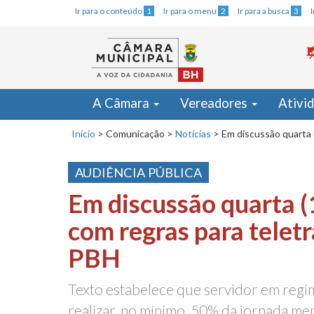
Ir para o conteúdo
1
Ir para o menu
2
Ir para a busca
3
A Câmara
Vereadores
Ativi
Início
>
Comunicação
>
Notícias
>
Em discussão quarta 
AUDIÊNCIA PÚBLICA
Em discussão quarta (
com regras para telet
PBH
Texto estabelece que servidor em regi
realizar, no mínimo, 50% da jornada me