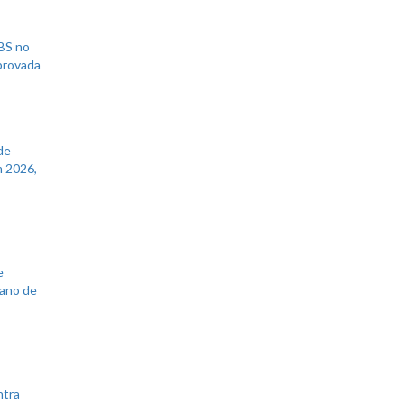
UBS no
aprovada
de
 2026,
e
lano de
ntra