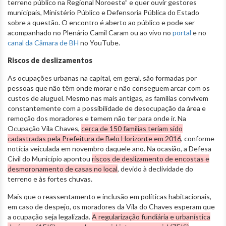
terreno público na Regional Noroeste” e quer ouvir gestores
municipais, Ministério Público e Defensoria Pública do Estado
sobre a questão. O encontro é aberto ao público e pode ser
acompanhado no Plenário Camil Caram ou ao vivo no
portal
e no
canal da Câmara de BH
no YouTube.
Riscos de deslizamentos
As ocupações urbanas na capital, em geral, são formadas por
pessoas que não têm onde morar e não conseguem arcar com os
custos de aluguel. Mesmo nas mais antigas, as famílias convivem
constantemente com a possibilidade de desocupação da área e
remoção dos moradores e temem não ter para onde ir. Na
Ocupação Vila Chaves,
cerca de 150 famílias teriam sido
cadastradas pela Prefeitura de Belo Horizonte em 2016
, conforme
notícia veiculada em novembro daquele ano. Na ocasião, a Defesa
Civil do Município apontou
riscos de deslizamento de encostas e
desmoronamento de casas no local
, devido à declividade do
terreno e às fortes chuvas.
Mais que o reassentamento e inclusão em políticas habitacionais,
em caso de despejo, os moradores da Vila do Chaves esperam que
a ocupação seja legalizada.
A regularização fundiária e urbanística