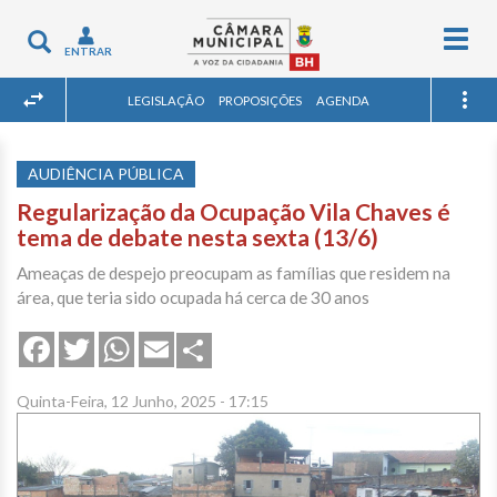
Togg
Toggle
ENTRAR
navig
navigation
LEGISLAÇÃO
PROPOSIÇÕES
AGENDA
AUDIÊNCIA PÚBLICA
Regularização da Ocupação Vila Chaves é
tema de debate nesta sexta (13/6)
Ameaças de despejo preocupam as famílias que residem na
área, que teria sido ocupada há cerca de 30 anos
Share
Facebook
Twitter
WhatsApp
Email
Quinta-Feira, 12 Junho, 2025 - 17:15