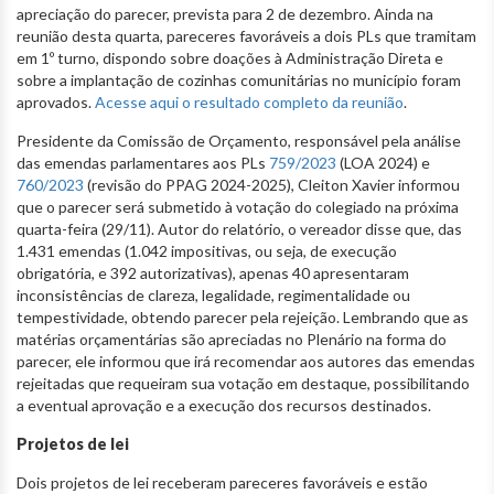
apreciação do parecer, prevista para 2 de dezembro. Ainda na
reunião desta quarta, pareceres favoráveis a dois PLs que tramitam
em 1º turno, dispondo sobre doações à Administração Direta e
sobre a implantação de cozinhas comunitárias no município foram
aprovados.
Acesse aqui o resultado completo da reunião
.
Presidente da Comissão de Orçamento, responsável pela análise
das emendas parlamentares aos PLs
759/2023
(LOA 2024) e
760/2023
(revisão do PPAG 2024-2025), Cleiton Xavier informou
que o parecer será submetido à votação do colegiado na próxima
quarta-feira (29/11). Autor do relatório, o vereador disse que, das
1.431 emendas (1.042 impositivas, ou seja, de execução
obrigatória, e 392 autorizativas), apenas 40 apresentaram
inconsistências de clareza, legalidade, regimentalidade ou
tempestividade, obtendo parecer pela rejeição. Lembrando que as
matérias orçamentárias são apreciadas no Plenário na forma do
parecer, ele informou que irá recomendar aos autores das emendas
rejeitadas que requeiram sua votação em destaque, possibilitando
a eventual aprovação e a execução dos recursos destinados.
Projetos de lei
Dois projetos de lei receberam pareceres favoráveis e estão