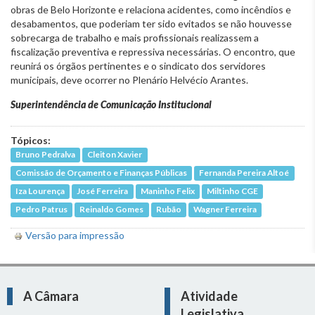
obras de Belo Horizonte e relaciona acidentes, como incêndios e
desabamentos, que poderiam ter sido evitados se não houvesse
sobrecarga de trabalho e mais profissionais realizassem a
fiscalização preventiva e repressiva necessárias. O encontro, que
reunirá os órgãos pertinentes e o sindicato dos servidores
municipais, deve ocorrer no Plenário Helvécio Arantes.
Superintendência de Comunicação Institucional
Tópicos:
Bruno Pedralva
Cleiton Xavier
Comissão de Orçamento e Finanças Públicas
Fernanda Pereira Altoé
Iza Lourença
José Ferreira
Maninho Felix
Miltinho CGE
Pedro Patrus
Reinaldo Gomes
Rubão
Wagner Ferreira
Versão para impressão
A Câmara
Atividade
Legislativa