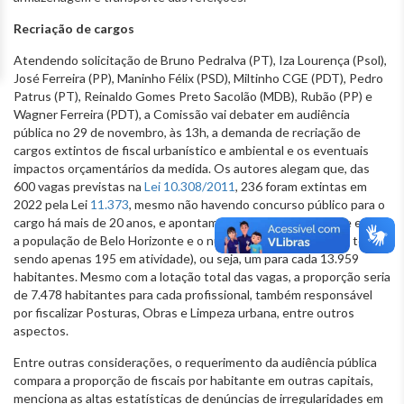
Recriação de cargos
Atendendo solicitação de Bruno Pedralva (PT), Iza Lourença (Psol),
José Ferreira (PP), Maninho Félix (PSD), Miltinho CGE (PDT), Pedro
Patrus (PT), Reinaldo Gomes Preto Sacolão (MDB), Rubão (PP) e
Wagner Ferreira (PDT), a Comissão vai debater em audiência
pública no 29 de novembro, às 13h, a demanda de recriação de
cargos extintos de fiscal urbanístico e ambiental e os eventuais
impactos orçamentários da medida. Os autores alegam que, das
600 vagas previstas na
Lei 10.308/2011
, 236 foram extintas em
2022 pela Lei
11.373
, mesmo não havendo concurso público para o
cargo há mais de 20 anos, e apontam a desproporcionalidade entre
a população de Belo Horizonte e o número de fiscais (364 no total,
sendo apenas 195 em atividade), ou seja, um para cada 13.959
habitantes. Mesmo com a lotação total das vagas, a proporção seria
de 7.478 habitantes para cada profissional, também responsável
por fiscalizar Posturas, Obras e Limpeza urbana, entre outros
aspectos.
Entre outras considerações, o requerimento da audiência pública
compara a proporção de fiscais por habitante em outras capitais,
menciona as altas estatísticas de denúncias de irregularidades em