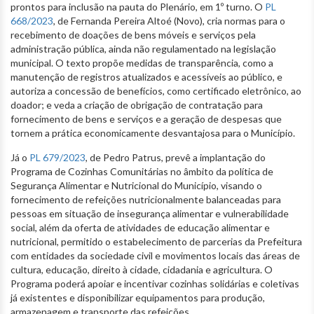
prontos para inclusão na pauta do Plenário, em 1º turno. O
PL
668/2023
, de Fernanda Pereira Altoé (Novo), cria normas para o
recebimento de doações de bens móveis e serviços pela
administração pública, ainda não regulamentado na legislação
municipal. O texto propõe medidas de transparência, como a
manutenção de registros atualizados e acessíveis ao público, e
autoriza a concessão de benefícios, como certificado eletrônico, ao
doador; e veda a criação de obrigação de contratação para
fornecimento de bens e serviços e a geração de despesas que
tornem a prática economicamente desvantajosa para o Município.
Já o
PL 679/2023
, de Pedro Patrus, prevê a implantação do
Programa de Cozinhas Comunitárias no âmbito da política de
Segurança Alimentar e Nutricional do Município, visando o
fornecimento de refeições nutricionalmente balanceadas para
pessoas em situação de insegurança alimentar e vulnerabilidade
social, além da oferta de atividades de educação alimentar e
nutricional, permitido o estabelecimento de parcerias da Prefeitura
com entidades da sociedade civil e movimentos locais das áreas de
cultura, educação, direito à cidade, cidadania e agricultura. O
Programa poderá apoiar e incentivar cozinhas solidárias e coletivas
já existentes e disponibilizar equipamentos para produção,
armazenagem e transporte das refeições.