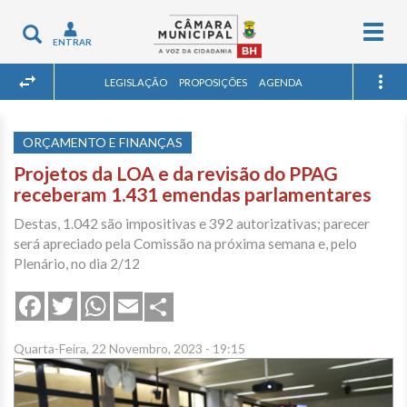
Togg
Toggle
ENTRAR
navig
navigation
LEGISLAÇÃO
PROPOSIÇÕES
AGENDA
ORÇAMENTO E FINANÇAS
Projetos da LOA e da revisão do PPAG
receberam 1.431 emendas parlamentares
Destas, 1.042 são impositivas e 392 autorizativas; parecer
será apreciado pela Comissão na próxima semana e, pelo
Plenário, no dia 2/12
Share
Facebook
Twitter
WhatsApp
Email
Quarta-Feira, 22 Novembro, 2023 - 19:15