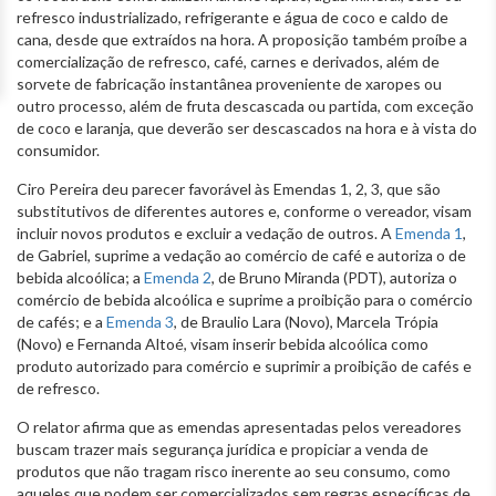
refresco industrializado, refrigerante e água de coco e caldo de
cana, desde que extraídos na hora. A proposição também proíbe a
comercialização de refresco, café, carnes e derivados, além de
sorvete de fabricação instantânea proveniente de xaropes ou
outro processo, além de fruta descascada ou partida, com exceção
de coco e laranja, que deverão ser descascados na hora e à vista do
consumidor.
Ciro Pereira deu parecer favorável às Emendas 1, 2, 3, que são
substitutivos de diferentes autores e, conforme o vereador, visam
incluir novos produtos e excluir a vedação de outros. A
Emenda 1
,
de Gabriel, suprime a vedação ao comércio de café e autoriza o de
bebida alcoólica; a
Emenda 2
, de Bruno Miranda (PDT), autoriza o
comércio de bebida alcoólica e suprime a proibição para o comércio
de cafés; e a
Emenda 3
, de Braulio Lara (Novo), Marcela Trópia
(Novo) e Fernanda Altoé, visam inserir bebida alcoólica como
produto autorizado para comércio e suprimir a proibição de cafés e
de refresco.
O relator afirma que as emendas apresentadas pelos vereadores
buscam trazer mais segurança jurídica e propiciar a venda de
produtos que não tragam risco inerente ao seu consumo, como
aqueles que podem ser comercializados sem regras específicas de