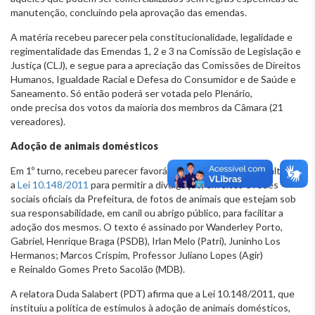
manutenção, concluindo pela aprovação das emendas.
A matéria recebeu parecer pela constitucionalidade, legalidade e
regimentalidade das Emendas 1, 2 e 3 na Comissão de Legislação e
Justiça (CLJ), e segue para a apreciação das Comissões de Direitos
Humanos, Igualdade Racial e Defesa do Consumidor e de Saúde e
Saneamento. Só então poderá ser votada pelo Plenário,
onde precisa dos votos da maioria dos membros da Câmara (21
vereadores).
Adoção de animais domésticos
Em 1º turno, recebeu parecer favorável o
PL 429/2022
, que altera
a
Lei 10.148/2011
para permitir a divulgação, em sites e redes
sociais oficiais da Prefeitura, de fotos de animais que estejam sob
sua responsabilidade, em canil ou abrigo público, para facilitar a
adoção dos mesmos. O texto é assinado por Wanderley Porto,
Gabriel, Henrique Braga (PSDB), Irlan Melo (Patri), Juninho Los
Hermanos; Marcos Crispim, Professor Juliano Lopes (Agir)
e Reinaldo Gomes Preto Sacolão (MDB).
A relatora Duda Salabert (PDT) afirma que a Lei 10.148/2011, que
instituiu a política de estímulos à adoção de animais domésticos,