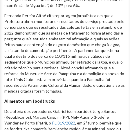
ocorrência de "água boa", de 13% para 6%.
Fernanda Pereira Altoé cita reportagem jornalística em que a
Prefeitura afirma monitorar os resultados do serviço prestado pelo
consórcio e que os resultados das coletas feitas em setembro de
2022 demonstram que as metas de tratamento foram atendidas e
pergunta quais estudos embasam tal afirmação e quais as ações
feitas para a contenção do esgoto doméstico que chega à lagoa,
solicitando documentação pertinente. A parlamentar questiona
qual o destino dos cerca de 110/115 mil metros cúbicos de
sedimentos que o Município afirmou ter retirado da lagoa, e qual o
critério técnico para a retirada. Altoé conclui afirmando que a
reforma do Museu de Arte da Pampulha e a demolição do anexo do
Iate Tênis Clube estavam previstas quando a Pampulha foi
reconhecida Patrimônio Cultural da Humanidade, e questiona se as
medidas citadas foram tomadas.
Alimentos em foodtrucks
De autoria dos vereadores Gabriel (sem partido), Jorge Santos
(Republicanos), Marcos Crispim (PP), Nely Aquino (Pode) e
Wanderley Porto (Patri), o
PL 319/2022
, em 2º turno, permite que
os foodtrucks comercializem lanche rápido, água mineral, suco ou