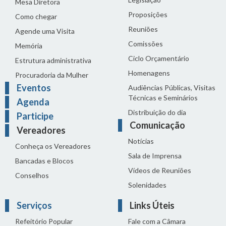
Mesa Diretora
Proposições
Como chegar
Reuniões
Agende uma Visita
Comissões
Memória
Ciclo Orçamentário
Estrutura administrativa
Homenagens
Procuradoria da Mulher
Eventos
Audiências Públicas, Visitas
Técnicas e Seminários
Agenda
Distribuição do dia
Participe
Comunicação
Vereadores
Notícias
Conheça os Vereadores
Sala de Imprensa
Bancadas e Blocos
Vídeos de Reuniões
Conselhos
Solenidades
Serviços
Links Úteis
Refeitório Popular
Fale com a Câmara