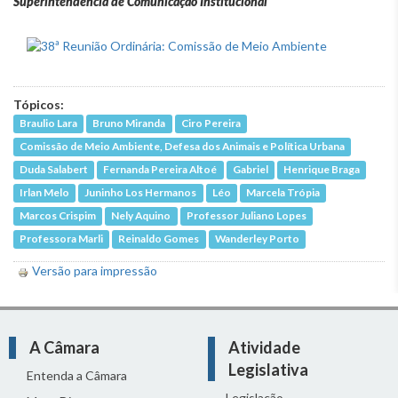
Superintendência de Comunicação Institucional
Tópicos:
Braulio Lara
Bruno Miranda
Ciro Pereira
Comissão de Meio Ambiente, Defesa dos Animais e Política Urbana
Duda Salabert
Fernanda Pereira Altoé
Gabriel
Henrique Braga
Irlan Melo
Juninho Los Hermanos
Léo
Marcela Trópia
Marcos Crispim
Nely Aquino
Professor Juliano Lopes
Professora Marli
Reinaldo Gomes
Wanderley Porto
Versão para impressão
A Câmara
Atividade
Legislativa
Entenda a Câmara
Legislação