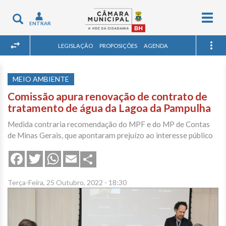
Togg
Toggle
ENTRAR
navig
navigation
LEGISLAÇÃO
PROPOSIÇÕES
AGENDA
MEIO AMBIENTE
Comissão apura renovação de contrato de
tratamento de água da Lagoa da Pampulha
Medida contraria recomendação do MPF e do MP de Contas
de Minas Gerais, que apontaram prejuízo ao interesse público
Share
Facebook
Twitter
WhatsApp
Email
Terça-Feira, 25 Outubro, 2022 - 18:30