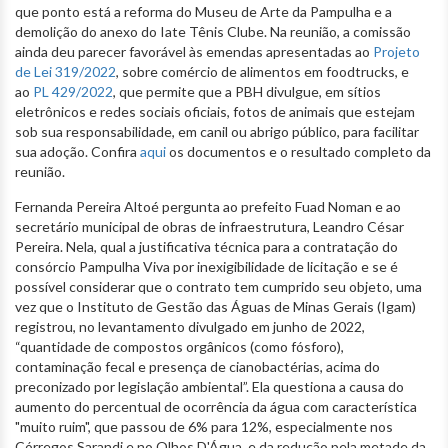
que ponto está a reforma do Museu de Arte da Pampulha e a
demolição do anexo do Iate Tênis Clube. Na reunião, a comissão
ainda deu parecer favorável às emendas apresentadas ao
Projeto
de Lei 319/2022
, sobre comércio de alimentos em foodtrucks, e
ao
PL 429/2022
, que permite que a PBH divulgue, em sítios
eletrônicos e redes sociais oficiais, fotos de animais que estejam
sob sua responsabilidade, em canil ou abrigo público, para facilitar
sua adoção. Confira
aqui
os documentos e o resultado completo da
reunião.
Fernanda Pereira Altoé pergunta ao prefeito Fuad Noman e ao
secretário municipal de obras de infraestrutura, Leandro César
Pereira. Nela, qual a justificativa técnica para a contratação do
consórcio Pampulha Viva por inexigibilidade de licitação e se é
possível considerar que o contrato tem cumprido seu objeto, uma
vez que o Instituto de Gestão das Águas de Minas Gerais (Igam)
registrou, no levantamento divulgado em junho de 2022,
“quantidade de compostos orgânicos (como fósforo),
contaminação fecal e presença de cianobactérias, acima do
preconizado por legislação ambiental”. Ela questiona a causa do
aumento do percentual de ocorrência da água com característica
"muito ruim", que passou de 6% para 12%, especialmente nos
Córregos Sarandi e no Olhos D'Água, e da redução pela metade da