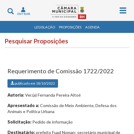
Togg
Toggle
ENTRAR
navig
navigation
LEGISLAÇÃO
PROPOSIÇÕES
AGENDA
Pesquisar Proposições
Requerimento de Comissão 1722/2022
publicado em 18/10/2022
Autoria:
Ver.(a) Fernanda Pereira Altoé
Apresentado a:
Comissão de Meio Ambiente, Defesa dos
Animais e Política Urbana
Solicitação:
Pedido de informação
Destinatário:
prefeito Fuad Noman; secretário municipal de