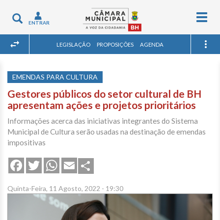
Togg
Toggle
ENTRAR
navig
navigation
LEGISLAÇÃO
PROPOSIÇÕES
AGENDA
EMENDAS PARA CULTURA
Gestores públicos do setor cultural de BH
apresentam ações e projetos prioritários
Informações acerca das iniciativas integrantes do Sistema
Municipal de Cultura serão usadas na destinação de emendas
impositivas
Share
Facebook
Twitter
WhatsApp
Email
Quinta-Feira, 11 Agosto, 2022 - 19:30