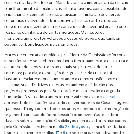
representados. Professora Marli destacou a importância da criação
e melhoramento de bibliotecas infanto-juvenis, com acessibilidade
para crianças com deficiência, aquisição e ampliação de acervo,
programas e atividades de incentivo à leitura, canto e poesia,
resgatando o prazer de manusear livros e de ouvir histórias, o que
fez parte da infância de tantas gerações. Os gestores
mencionaram projetos voltados a esses objetivos, que também
podem ser beneficiados pelas emendas.
Antes de encerrar a reunião, a presidente da Comissão reforçou a
importância de se conhecer melhor o funcionamento, a estrutura e
as prioridades dos setores aos quais se pretenda destinar
recursos; para ela, a exposição dos gestores da cultura foi
bastante esclarecedora, aumentando a compreensão sobre o
sistema, suas diretrizes e metas, e também a distinção dos
projetos promovidos pela Secretaria e os que estão a cargo da
Fundação. A vereadora anunciou que vai repassar o
material
apresentado na audiência a todos os vereadores da Casa e sugeriu
que esse diálogo ocorra todos os anos no período de elaboração do
orçamento ou quando for necessário promover ajustes e tirar
dúvidas sobre a execução. Os diálogos com os setores abarcados
pela Comissão continuam no
dia 25 de agosto
, com a Secretaria de
Esporte e Lazer; e nos dias
1
º e
8
de setembro, respectivamente,