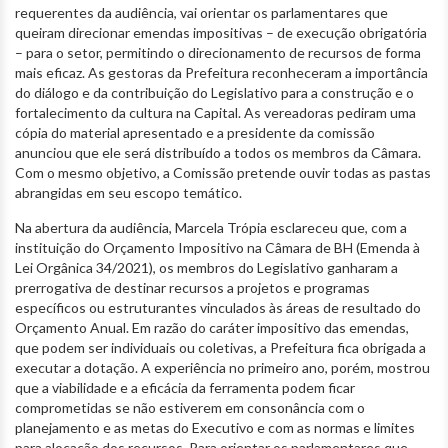
requerentes da audiência, vai orientar os parlamentares que
queiram direcionar emendas impositivas – de execução obrigatória
– para o setor, permitindo o direcionamento de recursos de forma
mais eficaz. As gestoras da Prefeitura reconheceram a importância
do diálogo e da contribuição do Legislativo para a construção e o
fortalecimento da cultura na Capital. As vereadoras pediram uma
cópia do material apresentado e a presidente da comissão
anunciou que ele será distribuído a todos os membros da Câmara.
Com o mesmo objetivo, a Comissão pretende ouvir todas as pastas
abrangidas em seu escopo temático.
Na abertura da audiência, Marcela Trópia esclareceu que, com a
instituição do Orçamento Impositivo na Câmara de BH (Emenda à
Lei Orgânica 34/2021), os membros do Legislativo ganharam a
prerrogativa de destinar recursos a projetos e programas
específicos ou estruturantes vinculados às áreas de resultado do
Orçamento Anual. Em razão do caráter impositivo das emendas,
que podem ser individuais ou coletivas, a Prefeitura fica obrigada a
executar a dotação. A experiência no primeiro ano, porém, mostrou
que a viabilidade e a eficácia da ferramenta podem ficar
comprometidas se não estiverem em consonância com o
planejamento e as metas do Executivo e com as normas e limites
para alocação dos recursos. Para orientar os parlamentares que