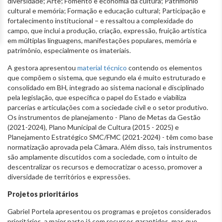
diversidade; Arte; Fomento e economia da cultura; Patrimônio
cultural e memória; Formação e educação cultural; Participação e
fortalecimento institucional – e ressaltou a complexidade do
campo, que inclui a produção, criação, expressão, fruição artística
em múltiplas linguagens, manifestações populares, memória e
patrimônio, especialmente os imateriais.
A gestora apresentou
material técnico
contendo os elementos
que compõem o sistema, que segundo ela é muito estruturado e
consolidado em BH, integrado ao sistema nacional e disciplinado
pela legislação, que especifica o papel do Estado e viabiliza
parcerias e articulações com a sociedade civil e o setor produtivo.
Os instrumentos de planejamento - Plano de Metas da Gestão
(2021-2024), Plano Municipal de Cultura (2015 - 2025) e
Planejamento Estratégico SMC/FMC (2021-2024) - têm como base
normatização aprovada pela Câmara. Além disso, tais instrumentos
são amplamente discutidos com a sociedade, com o intuito de
descentralizar os recursos e democratizar o acesso, promover a
diversidade de territórios e expressões.
Projetos prioritários
Gabriel Portela apresentou os programas e projetos considerados
prioritários, a maior parte já com recursos garantidos, mas que