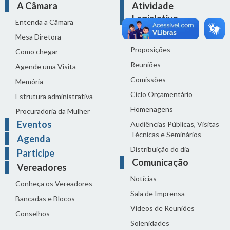
A Câmara
Atividade
Legislativa
Entenda a Câmara
Legislação
Mesa Diretora
Proposições
Como chegar
Reuniões
Agende uma Visita
Comissões
Memória
Ciclo Orçamentário
Estrutura administrativa
Homenagens
Procuradoria da Mulher
Eventos
Audiências Públicas, Visitas
Técnicas e Seminários
Agenda
Distribuição do dia
Participe
Comunicação
Vereadores
Notícias
Conheça os Vereadores
Sala de Imprensa
Bancadas e Blocos
Vídeos de Reuniões
Conselhos
Solenidades