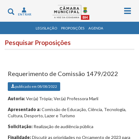
Togg
Toggle
ENTRAR
navig
navigation
LEGISLAÇÃO
PROPOSIÇÕES
AGENDA
Pesquisar Proposições
Requerimento de Comissão 1479/2022
publicado em 08/08/2022
Autoria:
Ver.(a) Trópia; Ver.(a) Professora Marli
Apresentado a:
Comissão de Educação, Ciência, Tecnologia,
Cultura, Desporto, Lazer e Turismo
Solicitação:
Realização de audiência pública
Finalidade:
Discutir as prioridades no Orçamento de 2023 para