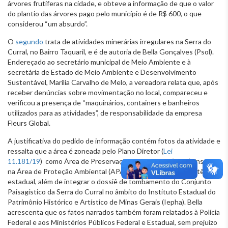
árvores frutíferas na cidade, e obteve a informação de que o valor
do plantio das árvores pago pelo município é de R$ 600, o que
considerou “um absurdo”.
O
segundo
trata de atividades minerárias irregulares na Serra do
Curral, no Bairro Taquaril, e é de autoria de Bella Gonçalves (Psol).
Endereçado ao secretário municipal de Meio Ambiente e à
secretária de Estado de Meio Ambiente e Desenvolvimento
Sustentável, Marília Carvalho de Melo, a vereadora relata que, após
receber denúncias sobre movimentação no local, compareceu e
verificou a presença de “maquinários, containers e banheiros
utilizados para as atividades”, de responsabilidade da empresa
Fleurs Global.
A justificativa do pedido de informação contém fotos da atividade e
ressalta que a área é zoneada pelo Plano Diretor (
Lei
11.181/19
) como Área de Preservação Ambiental 1 (PA-1), inserida
na Área de Proteção Ambiental (APA) SUL RMBH, de competência
estadual, além de integrar o dossiê de tombamento do Conjunto
Paisagístico da Serra do Curral no âmbito do Instituto Estadual do
Patrimônio Histórico e Artístico de Minas Gerais (Iepha). Bella
acrescenta que os fatos narrados também foram relatados à Polícia
Federal e aos Ministérios Públicos Federal e Estadual, sem prejuízo