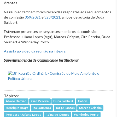
Arantes.
Na reunião também foram recebidas respostas aos requerimentos
de comissão
359/2021
e
323/2021
, ambos de autoria de Duda
Salabert.
Estiveram presentes os seguintes membros da comissão:
Professor Juliano Lopes (Agir), Marcos Crispim, Ciro Pereira, Duda
Salabert e Wanderley Porto.
Assista ao vídeo da reunião na íntegra.
Superintendência de Comunicação Institucional
Tópicos:
Álvaro Damião
Ciro Pereira
Duda Salabert
Gabriel
Henrique Braga
Iza Lourença
Jorge Santos
Marcos Crispim
Professor Juliano Lopes
Reinaldo Gomes
Wanderley Porto