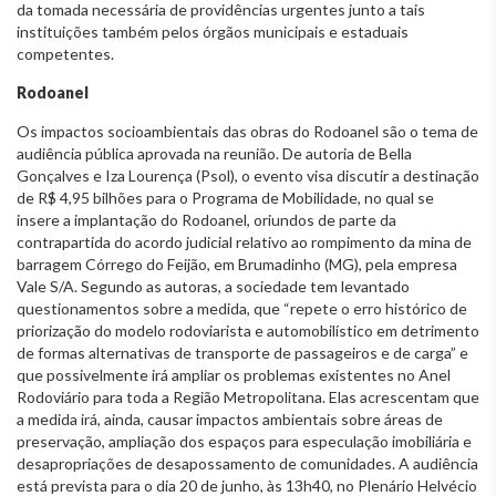
da tomada necessária de providências urgentes junto a tais
instituições também pelos órgãos municipais e estaduais
competentes.
Rodoanel
Os impactos socioambientais das obras do Rodoanel são o tema de
audiência pública aprovada na reunião. De autoria de Bella
Gonçalves e Iza Lourença (Psol), o evento visa discutir a destinação
de R$ 4,95 bilhões para o Programa de Mobilidade, no qual se
insere a implantação do Rodoanel, oriundos de parte da
contrapartida do acordo judicial relativo ao rompimento da mina de
barragem Córrego do Feijão, em Brumadinho (MG), pela empresa
Vale S/A. Segundo as autoras, a sociedade tem levantado
questionamentos sobre a medida, que “repete o erro histórico de
priorização do modelo rodoviarista e automobilístico em detrimento
de formas alternativas de transporte de passageiros e de carga” e
que possivelmente irá ampliar os problemas existentes no Anel
Rodoviário para toda a Região Metropolitana. Elas acrescentam que
a medida irá, ainda, causar impactos ambientais sobre áreas de
preservação, ampliação dos espaços para especulação imobiliária e
desapropriações de desapossamento de comunidades. A audiência
está prevista para o dia 20 de junho, às 13h40, no Plenário Helvécio