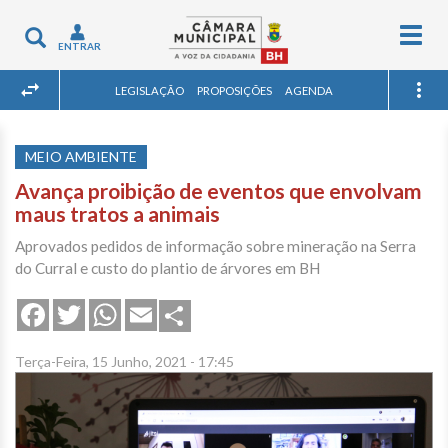
Togg
Toggle
ENTRAR
navig
navigation
LEGISLAÇÃO
PROPOSIÇÕES
AGENDA
MEIO AMBIENTE
Avança proibição de eventos que envolvam
maus tratos a animais
Aprovados pedidos de informação sobre mineração na Serra
do Curral e custo do plantio de árvores em BH
Share
Facebook
Twitter
WhatsApp
Email
Terça-Feira, 15 Junho, 2021 - 17:45