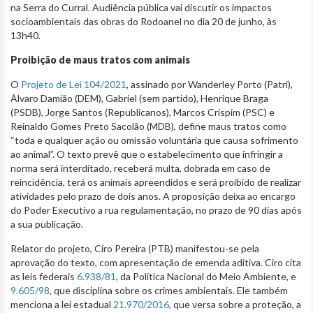
na Serra do Curral. Audiência pública vai discutir os impactos
socioambientais das obras do Rodoanel no dia 20 de junho, às
13h40.
Proibição de maus tratos com animais
O
Projeto de Lei 104/2021
, assinado por Wanderley Porto (Patri),
Álvaro Damião (DEM), Gabriel (sem partido), Henrique Braga
(PSDB), Jorge Santos (Republicanos), Marcos Crispim (PSC) e
Reinaldo Gomes Preto Sacolão (MDB), define maus tratos como
“toda e qualquer ação ou omissão voluntária que causa sofrimento
ao animal”. O texto prevê que o estabelecimento que infringir a
norma será interditado, receberá multa, dobrada em caso de
reincidência, terá os animais apreendidos e será proibido de realizar
atividades pelo prazo de dois anos. A proposição deixa ao encargo
do Poder Executivo a rua regulamentação, no prazo de 90 dias após
a sua publicação.
Relator do projeto, Ciro Pereira (PTB) manifestou-se pela
aprovação do texto, com apresentação de emenda aditiva. Ciro cita
as leis federais
6.938/81
, da Política Nacional do Meio Ambiente, e
9.605/98
, que disciplina sobre os crimes ambientais. Ele também
menciona a lei estadual
21.970/2016
, que versa sobre a proteção, a