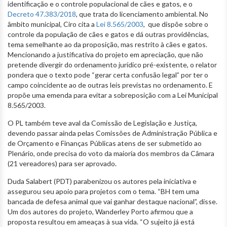
identificação e o controle populacional de cães e gatos, e o
Decreto 47.383/2018
, que trata do licenciamento ambiental. No
âmbito municipal, Ciro cita a
Lei 8.565/2003
, que dispõe sobre o
controle da população de cães e gatos e dá outras providências,
tema semelhante ao da proposição, mas restrito à cães e gatos.
Mencionando a justificativa do projeto em apreciação, que não
pretende divergir do ordenamento jurídico pré-existente, o relator
pondera que o texto pode “gerar certa confusão legal” por ter o
campo coincidente ao de outras leis previstas no ordenamento. E
propõe uma emenda para evitar a sobreposição com a Lei Municipal
8.565/2003.
O PL também teve aval da Comissão de Legislação e Justiça,
devendo passar ainda pelas Comissões de Administração Pública e
de Orçamento e Finanças Públicas atens de ser submetido ao
Plenário, onde precisa do voto da maioria dos membros da Câmara
(21 vereadores) para ser aprovado.
Duda Salabert (PDT) parabenizou os autores pela iniciativa e
assegurou seu apoio para projetos com o tema. “BH tem uma
bancada de defesa animal que vai ganhar destaque nacional”, disse.
Um dos autores do projeto, Wanderley Porto afirmou que a
proposta resultou em ameaças à sua vida. “O sujeito já está