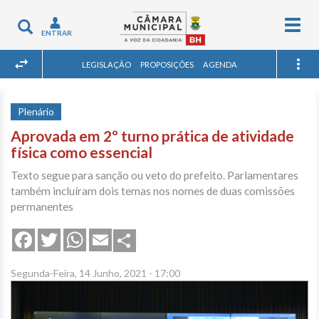
Togg
Toggle
ENTRAR
navig
navigation
LEGISLAÇÃO
PROPOSIÇÕES
AGENDA
Plenário
Aprovada em 2º turno prática de atividade
física como essencial
Texto segue para sanção ou veto do prefeito. Parlamentares
também incluíram dois temas nos nomes de duas comissões
permanentes
Share
Facebook
Twitter
WhatsApp
Email
Segunda-Feira, 14 Junho, 2021 - 17:00