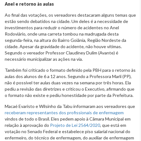
Anel e retorno às aulas
Ao final das votações, os vereadores destacaram alguns temas que
estão sendo debatidos na cidade. Um deles é a necessidade de
investimentos para reduzir o número de acidentes no Anel
Rodoviário, onde uma carreta tombou na madrugada desta
segunda-feira, na altura do Bairro Goiânia, Região Nordeste da
cidade. Apesar da gravidade do acidente, não houve vítimas.
Segundo o vereador Professor Claudiney Dulim (Avante) é
necessário municipalizar as ações na via.
Também foi criticado o formato definido pela PBH para o retorno às
aulas dos alunos de 6 a 12 anos. Segundo a Professora Marli (PP),
não é possível ter aulas duas vezes na semana por três horas. Ela
pediu a revisão das diretrizes e criticou o Executivo, afirmando que
o formato não existe e pediu honestidade por parte da Prefeitura.
Macaé Evaristo e Wilsinho da Tabu informaram aos vereadores que
receberam representantes dos profissionais de enfermagem
vindos de todo o Brasil. Eles pedem apoio à Câmara Municipal em
relação à aprovação do
Projeto de Lei 2564/2020
, que está em
votação no Senado Federal e estabelece piso salarial nacional do
enfermeiro, do técnico de enfermagem, do auxiliar de enfermagem