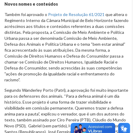
Novos nomes e conteúdos
Também foi aprovado o
Projeto de Resolução 61/2021
que altera o
Regimento Interno da Câmara Municipal de Belo Horizonte fazendo
acréscimos aos títulos e conteúdos referentes a duas comissões
distintas. Pela proposta, a Comissão de Meio Ambiente e Política
Urbana passa a ser denominada Comissão de Meio Ambiente,
Defesa dos Animais e Política Urbana e o tema “bem estar animal”
fica acrescentado às suas atribuições. Da mesma forma, a
Comissão de Direitos Humanos e Defesa do Consumidor passa a
chamar-se Comissão de Direitos Humanos, Igualdade Racial e
Defesa do Consumidor, sendo acrescidas às suas competências
"ações de promoção da igualdade racial e enfrentamento do
racismo".
Segundo Wanderley Porto (Patri), a aprovação foi muito importante
para os defensores dos animais. “Para a defesa animal é um dia
histórico. Esse projeto é uma forma de trazer visibilidade e
visibilidade em comissão permanente. Queremos trazer a defesa
anima para a pauta”, explicou o vereador, que é um dos autores do
texto, também assinado por Ciro Pereira (PTB), Cláudio do Mundo
Novo (PSD), Gabriel (sem partido), Henrique Braga (PSDB), Jorge
Santos (Republicanos), José Ferreira (PP), Marcos Crispim (PSC),