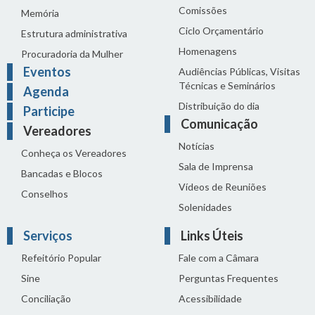
Comissões
Memória
Ciclo Orçamentário
Estrutura administrativa
Homenagens
Procuradoria da Mulher
Eventos
Audiências Públicas, Visitas
Técnicas e Seminários
Agenda
Distribuição do dia
Participe
Comunicação
Vereadores
Notícias
Conheça os Vereadores
Sala de Imprensa
Bancadas e Blocos
Vídeos de Reuniões
Conselhos
Solenidades
Serviços
Links Úteis
Refeitório Popular
Fale com a Câmara
Sine
Perguntas Frequentes
Conciliação
Acessibilidade