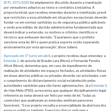
O
PL 1071/2020
foi amplamente discutido durante a tramitação
por vereadores adeptos ao texto e contrários à iniciativa. A
proposta inicial, que recebeu emendas durante a tramitação, prevê
que restrições a essa atividade em situações excepcionais deverão
fundar-se em normas sanitárias ou de segurança pública aplicáveis
e serão precedidas de decisão administrativa fundamentada que
deverá indicar a extensão, os motivos e critérios científicos e
técnicos que embasam decisão. “Esperamos que o prefeito
sancione esta lei. BH e quem pratica esporte estão esperando
ansiosamente por esta aprovação”, disse Juliano.
Aprovado em 1º turno em abril
, o projeto recebeu duas emendas: a
Emenda 2
, de autoria de Braulio Lara (Novo) e Fernanda Pereira
Altoé (Novo), determina que, em caso de impedimento de
realização de atividades em espaços fechados, as atividades físicas
em áreas abertas públicas ou privadas deverão ser priorizadas, com
o cumprimento do distanciamento social estabelecido pelas
autoridades sanitárias para não haver aglomerações. Já a
Emenda 3
,
de Irlan Melo (PSD), acrescenta que qualquer disciplinamento legal
referente ao tema deverá ser feito por meio de lei. Todas as
comissões que analisaram as emendas emitiram pareceres
favoráveis. “Esse projeto ressalta a essencialidade da abertura dos
espaços públicos também. Exercícios físicos reduzem a