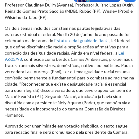
Professor Claudiney Dulim (Avante), Professor Juliano Lopes (Agir),
Reinaldo Gomes Preto Sacolão (MDB), Rubão (PP), Wesley (Pros) e
Wilsinho da Tabu (PP).
Os dois temas incluídos constam nas pautas legislativas das
esferas estadual e federal. No dia 20 de junho do ano passado foi
celebrado os dez anos do
Estatuto da Igualdade Racial
, lei federal
que define discriminação racial e propõe ações afirmativas para a
correção das desigualdade raciais. Ainda em nível federal, a
Lei
9.605/98
, conhecida como Lei dos Crimes Ambientais, proíbe maus
tratos a animais silvestres, domésticos, nativos ou exóticos. Para a
vereadora Iza Lourença (Psol), ter o tema igualdade racial em uma
comissão permanente é fundamental para o combate ao racismo na
cidade. “Reconhecer que existe desigualdade racial é essencial
para quem legisla”, disse a vereadora, que teve o apoio também de
Macaé Evaristo (PT). Segundo Macaé, a inclusão já havia sido
discutida com a presidente Nely Aquino (Pode), que também via a
necessidade de incorporação do tema na Comissão de Direitos
Humanos.
Aprovado por unanimidade em votação simbólica, o texto segue
para redação final e será promulgado pela presidente da Câmara.