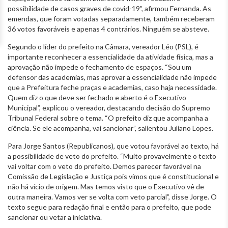
possibilidade de casos graves de covid-19”, afirmou Fernanda. As
emendas, que foram votadas separadamente, também receberam
36 votos favoráveis e apenas 4 contrários. Ninguém se absteve.
Segundo o líder do prefeito na Câmara, vereador Léo (PSL), é
importante reconhecer a essencialidade da atividade física, mas a
aprovação não impede o fechamento de espaços. “Sou um
defensor das academias, mas aprovar a essencialidade não impede
que a Prefeitura feche praças e academias, caso haja necessidade.
Quem diz o que deve ser fechado e aberto é o Executivo
Municipal”, explicou o vereador, destacando decisão do Supremo
Tribunal Federal sobre o tema. “O prefeito diz que acompanha a
ciência. Se ele acompanha, vai sancionar”, salientou Juliano Lopes.
Para Jorge Santos (Republicanos), que votou favorável ao texto, há
a possibilidade de veto do prefeito. “Muito provavelmente o texto
vai voltar com o veto do prefeito. Demos parecer favorável na
Comissão de Legislação e Justiça pois vimos que é constitucional e
não há vício de origem. Mas temos visto que o Executivo vê de
outra maneira. Vamos ver se volta com veto parcial”, disse Jorge. O
texto segue para redação final e então para o prefeito, que pode
sancionar ou vetar a iniciativa.