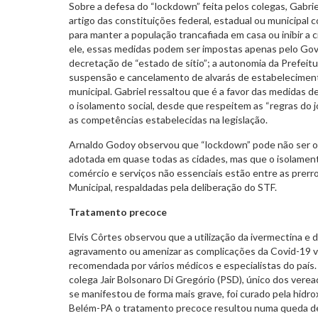
Sobre a defesa do “lockdown” feita pelos colegas, Gabri
artigo das constituições federal, estadual ou municipal 
para manter a população trancafiada em casa ou inibir a
ele, essas medidas podem ser impostas apenas pelo Gov
decretação de “estado de sítio”; a autonomia da Prefeitur
suspensão e cancelamento de alvarás de estabelecimen
municipal. Gabriel ressaltou que é a favor das medidas d
o isolamento social, desde que respeitem as “regras do j
as competências estabelecidas na legislação.
Arnaldo Godoy observou que “lockdown” pode não ser o
adotada em quase todas as cidades, mas que o isolament
comércio e serviços não essenciais estão entre as prerr
Municipal, respaldadas pela deliberação do STF.
Tratamento precoce
Elvis Côrtes observou que a utilização da ivermectina e d
agravamento ou amenizar as complicações da Covid-19
recomendada por vários médicos e especialistas do paí
colega Jair Bolsonaro Di Gregório (PSD), único dos ver
se manifestou de forma mais grave, foi curado pela hidr
Belém-PA o tratamento precoce resultou numa queda de