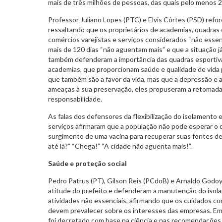
mais de três milhões de pessoas, das quais pelo menos 2
Professor Juliano Lopes (PTC) e Elvis Côrtes (PSD) refor
ressaltando que os proprietários de academias, quadras 
comércios varejistas e serviços considerados “não essenc
mais de 120 dias “não aguentam mais” e que a situação j
também defenderam a importância das quadras esportiva
academias, que proporcionam saúde e qualidade de vida
que também são a favor da vida, mas que a depressão 
ameaças à sua preservação, eles propuseram a retomada
responsabilidade.
As falas dos defensores da flexibilização do isolamento 
serviços afirmaram que a população não pode esperar o 
surgimento de uma vacina para recuperar suas fontes de
até lá?” “Chega!” “A cidade não aguenta mais!”.
Saúde e proteção social
Pedro Patrus (PT), Gilson Reis (PCdoB) e Arnaldo Godoy 
atitude do prefeito e defenderam a manutenção do isol
atividades não essenciais, afirmando que os cuidados co
devem prevalecer sobre os interesses das empresas. E
foi decretado com base na ciência e nas recomendações 