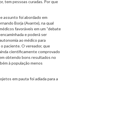
or, tem pessoas curadas. Por que
se assunto foi abordado em
ernando Borja (Avante), na qual
 médicos favoráveis em um “debate
rá encaminhada e poderá ser
 autonomia ao médico para
 paciente. O vereador, que
ainda cientificamente comprovado
em obtendo bons resultados no
ambém à população menos
ojetos em pauta foi adiada para a