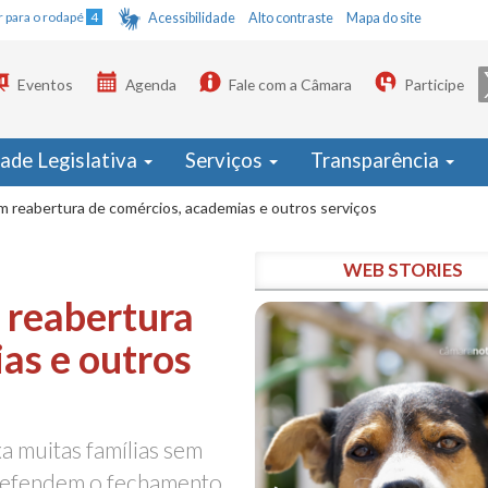
Ir para o rodapé
4
Acessibilidade
Alto contraste
Mapa do site
Eventos
Agenda
Fale com a Câmara
Participe
dade Legislativa
Serviços
Transparência
 reabertura de comércios, academias e outros serviços
WEB STORIES
 reabertura
as e outros
a muitas famílias sem
 defendem o fechamento