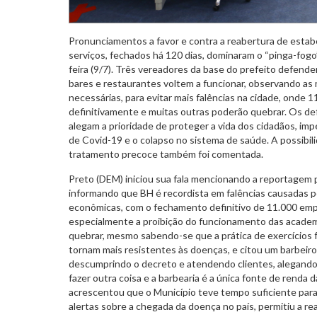
Pronunciamentos a favor e contra a reabertura de estab
serviços, fechados há 120 dias, dominaram o “pinga-fogo”
feira (9/7). Três vereadores da base do prefeito defende
bares e restaurantes voltem a funcionar, observando as
necessárias, para evitar mais falências na cidade, onde 
definitivamente e muitas outras poderão quebrar. Os d
alegam a prioridade de proteger a vida dos cidadãos, im
de Covid-19 e o colapso no sistema de saúde. A possibil
tratamento precoce também foi comentada.
Preto (DEM) iniciou sua fala mencionando a reportagem 
informando que BH é recordista em falências causadas p
econômicas, com o fechamento definitivo de 11.000 emp
especialmente a proibição do funcionamento das academi
quebrar, mesmo sabendo-se que a prática de exercícios 
tornam mais resistentes às doenças, e citou um barbei
descumprindo o decreto e atendendo clientes, alegando
fazer outra coisa e a barbearia é a única fonte de renda d
acrescentou que o Município teve tempo suficiente par
alertas sobre a chegada da doença no país, permitiu a rea