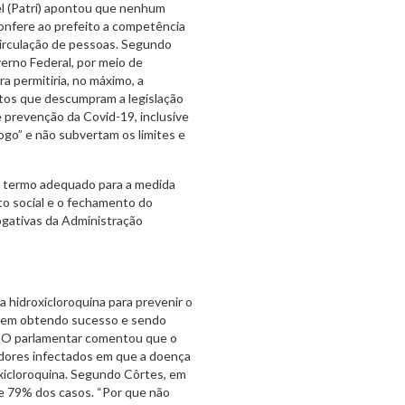
el (Patri) apontou que nenhum
confere ao prefeito a competência
 circulação de pessoas. Segundo
erno Federal, por meio de
a permitiria, no máximo, a
tos que descumpram a legislação
e prevenção da Covid-19, inclusive
ogo” e não subvertam os limites e
 termo adequado para a medida
o social e o fechamento do
ogativas da Administração
a hidroxicloroquina para prevenir o
 vem obtendo sucesso e sendo
s. O parlamentar comentou que o
eadores infectados em que a doença
oxicloroquina. Segundo Côrtes, em
 79% dos casos. “Por que não