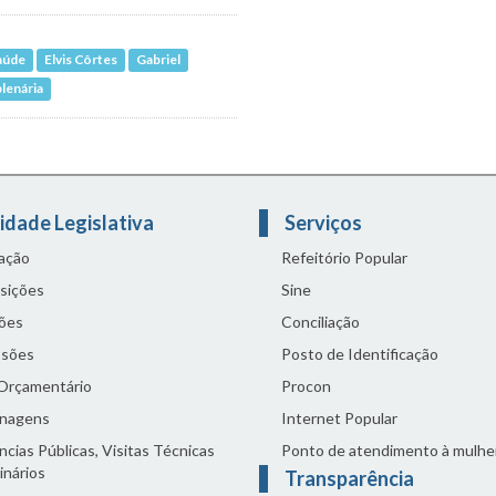
aúde
Elvis Côrtes
Gabriel
lenária
idade Legislativa
Serviços
lação
Refeitório Popular
sições
Sine
ões
Conciliação
sões
Posto de Identificação
 Orçamentário
Procon
nagens
Internet Popular
cias Públicas, Visitas Técnicas
Ponto de atendimento à mulhe
inários
Transparência