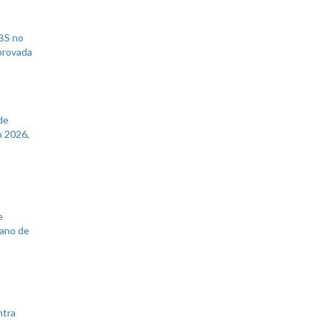
UBS no
aprovada
de
 2026,
e
lano de
ntra