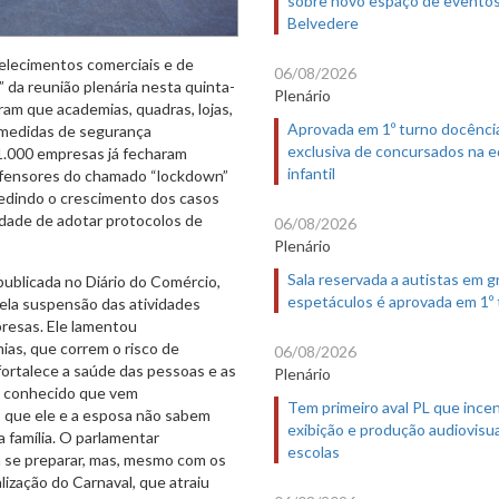
Belvedere
elecimentos comerciais e de
06/08/2026
 da reunião plenária nesta quinta-
Plenário
ram que academias, quadras, lojas,
Aprovada em 1º turno docênci
 medidas de segurança
exclusiva de concursados na 
11.000 empresas já fecharam
infantil
efensores do chamado “lockdown”
pedindo o crescimento dos casos
idade de adotar protocolos de
06/08/2026
Plenário
Sala reservada a autistas em 
publicada no Diário do Comércio,
espetáculos é aprovada em 1º
ela suspensão das atividades
resas. Ele lamentou
as, que correm o risco de
06/08/2026
fortalece a saúde das pessoas e as
Plenário
ro conhecido que vem
Tem primeiro aval PL que incen
 que ele e a esposa não sabem
exibição e produção audiovisua
a família. O parlamentar
escolas
a se preparar, mas, mesmo com os
lização do Carnaval, que atraiu