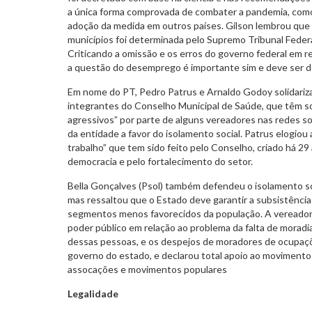
a única forma comprovada de combater a pandemia, com
adoção da medida em outros países. Gilson lembrou que
municípios foi determinada pelo Supremo Tribunal Feder
Criticando a omissão e os erros do governo federal em r
a questão do desemprego é importante sim e deve ser de
Em nome do PT, Pedro Patrus e Arnaldo Godoy solidariz
integrantes do Conselho Municipal de Saúde, que têm so
agressivos” por parte de alguns vereadores nas redes s
da entidade a favor do isolamento social. Patrus elogiou a
trabalho” que tem sido feito pelo Conselho, criado há 29
democracia e pelo fortalecimento do setor.
Bella Gonçalves (Psol) também defendeu o isolamento so
mas ressaltou que o Estado deve garantir a subsistência 
segmentos menos favorecidos da população. A vereador
poder público em relação ao problema da falta de moradi
dessas pessoas, e os despejos de moradores de ocupaç
governo do estado, e declarou total apoio ao movimento
assocações e movimentos populares
Legalidade