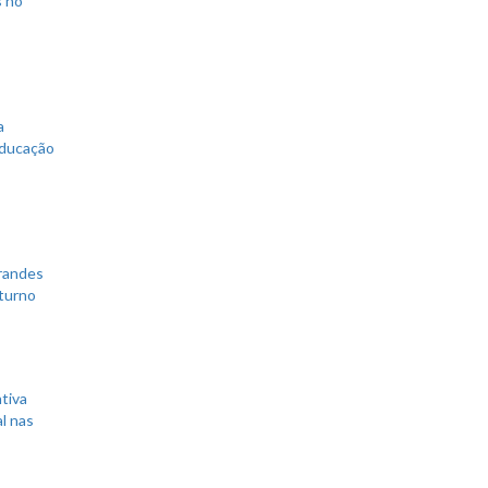
a
educação
grandes
 turno
tiva
l nas