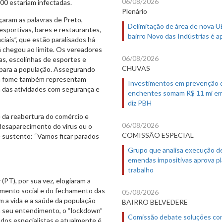
06/08/2026
00 estariam infectadas.
Plenário
çaram as palavras de Preto,
Delimitação de área de nova 
esportivas, bares e restaurantes,
bairro Novo das Indústrias é 
iais”, que estão paralisados há
á chegou ao limite. Os vereadores
06/08/2026
s, escolinhas de esportes e
CHUVAS
 para a população. Assegurando
e a fome também representam
Investimentos em prevenção 
 das atividades com segurança e
enchentes somam R$ 11 mi em
diz PBH
e da reabertura do comércio e
06/08/2026
desaparecimento do vírus ou o
COMISSÃO ESPECIAL
 sustento: “Vamos ficar parados
Grupo que analisa execução d
emendas impositivas aprova p
trabalho
(PT), por sua vez, elogiaram a
amento social e do fechamento das
05/08/2026
m a vida e a saúde da população
BAIRRO BELVEDERE
m seu entendimento, o “lockdown”
Comissão debate soluções co
dos especialistas e atualmente é