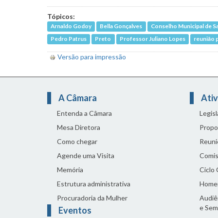
Tópicos:
Arnaldo Godoy
Bella Gonçalves
Conselho Municipal de S
Pedro Patrus
Preto
Professor Juliano Lopes
reunião p
Versão para impressão
A Câmara
Ativ
Entenda a Câmara
Legis
Mesa Diretora
Propo
Como chegar
Reuni
Agende uma Visita
Comis
Memória
Ciclo
Estrutura administrativa
Home
Procuradoria da Mulher
Audiên
e Sem
Eventos