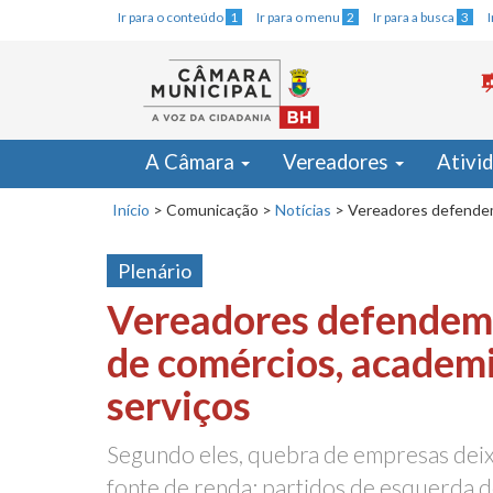
Ir para o conteúdo
1
Ir para o menu
2
Ir para a busca
3
A Câmara
Vereadores
Ativi
Início
>
Comunicação
>
Notícias
>
Vereadores defendem
Plenário
Vereadores defendem
de comércios, academi
serviços
Segundo eles, quebra de empresas deix
fonte de renda; partidos de esquerda