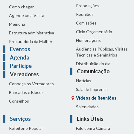
Proposições
Como chegar
Reuniões
Agende uma Visita
Comissões
Memória
Ciclo Orçamentário
Estrutura administrativa
Homenagens
Procuradoria da Mulher
Eventos
Audiências Públicas, Visitas
Técnicas e Seminários
Agenda
Distribuição do dia
Participe
Comunicação
Vereadores
Notícias
Conheça os Vereadores
Sala de Imprensa
Bancadas e Blocos
Vídeos de Reuniões
Conselhos
Solenidades
Serviços
Links Úteis
Refeitório Popular
Fale com a Câmara