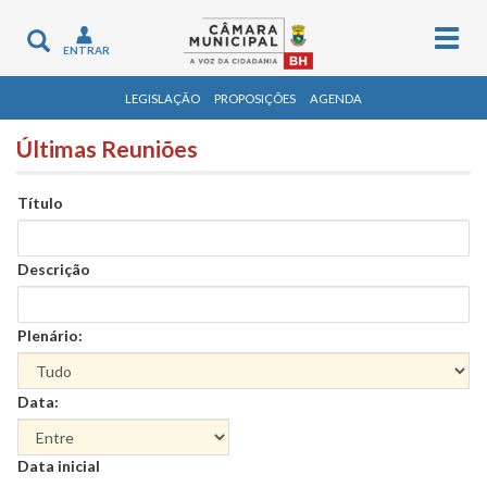
Togg
Toggle
ENTRAR
navig
navigation
LEGISLAÇÃO
PROPOSIÇÕES
AGENDA
Últimas Reuniões
Título
Descrição
Plenário:
Data:
Data
Data inicial