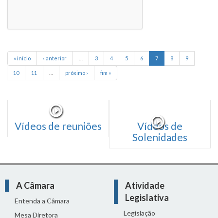
« início
‹ anterior
…
3
4
5
6
7
8
9
10
11
…
próximo ›
fim »
Vídeos de reuniões
Vídeos de
Solenidades
A Câmara
Atividade
Legislativa
Entenda a Câmara
Legislação
Mesa Diretora