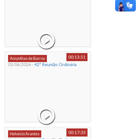
00:13:51
Amynthas de Barros
02/06/2026
- 42ª Reunião Ordinária
00:17:33
Helvécio Arantes