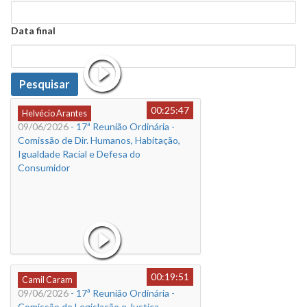
Data
Data final
Data
Pesquisar
00:25:47
Helvécio Arantes
09/06/2026
- 17ª Reunião Ordinária -
Comissão de Dir. Humanos, Habitação,
Igualdade Racial e Defesa do
Consumidor
00:19:51
Camil Caram
09/06/2026
- 17ª Reunião Ordinária -
Comissão de Legislação e Justiça