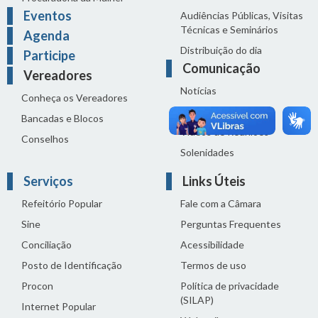
Eventos
Audiências Públicas, Visitas
Técnicas e Seminários
Agenda
Distribuição do dia
Participe
Comunicação
Vereadores
Notícias
Conheça os Vereadores
Sala de Imprensa
Bancadas e Blocos
Vídeos de Reuniões
Conselhos
Solenidades
Serviços
Links Úteis
Refeitório Popular
Fale com a Câmara
Sine
Perguntas Frequentes
Conciliação
Acessibilidade
Posto de Identificação
Termos de uso
Procon
Política de privacidade
(SILAP)
Internet Popular