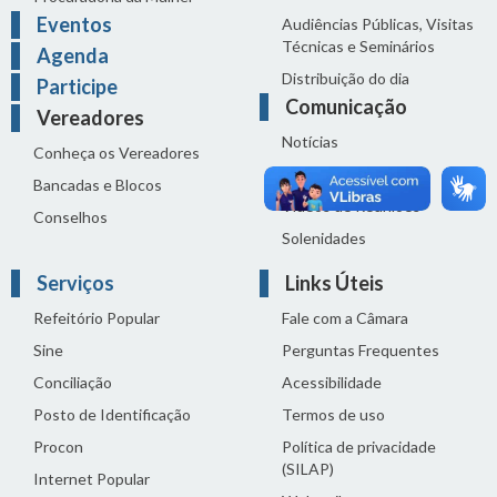
Eventos
Audiências Públicas, Visitas
Técnicas e Seminários
Agenda
Distribuição do dia
Participe
Comunicação
Vereadores
Notícias
Conheça os Vereadores
Sala de Imprensa
Bancadas e Blocos
Vídeos de Reuniões
Conselhos
Solenidades
Serviços
Links Úteis
Refeitório Popular
Fale com a Câmara
Sine
Perguntas Frequentes
Conciliação
Acessibilidade
Posto de Identificação
Termos de uso
Procon
Política de privacidade
(SILAP)
Internet Popular