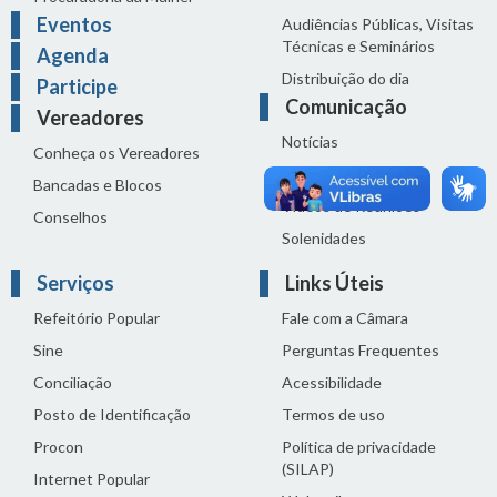
Eventos
Audiências Públicas, Visitas
Técnicas e Seminários
Agenda
Distribuição do dia
Participe
Comunicação
Vereadores
Notícias
Conheça os Vereadores
Sala de Imprensa
Bancadas e Blocos
Vídeos de Reuniões
Conselhos
Solenidades
Serviços
Links Úteis
Refeitório Popular
Fale com a Câmara
Sine
Perguntas Frequentes
Conciliação
Acessibilidade
Posto de Identificação
Termos de uso
Procon
Política de privacidade
(SILAP)
Internet Popular