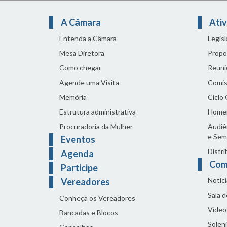
A Câmara
Ativ
Entenda a Câmara
Legis
Mesa Diretora
Propo
Como chegar
Reuni
Agende uma Visita
Comis
Memória
Ciclo
Estrutura administrativa
Home
Procuradoria da Mulher
Audiên
e Sem
Eventos
Distri
Agenda
Com
Participe
Notíci
Vereadores
Sala 
Conheça os Vereadores
Vídeo
Bancadas e Blocos
Solen