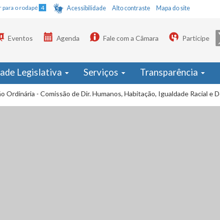
Ir para o rodapé
4
Acessibilidade
Alto contraste
Mapa do site
Eventos
Agenda
Fale com a Câmara
Participe
dade Legislativa
Serviços
Transparência
o Ordinária - Comissão de Dir. Humanos, Habitação, Igualdade Racial e