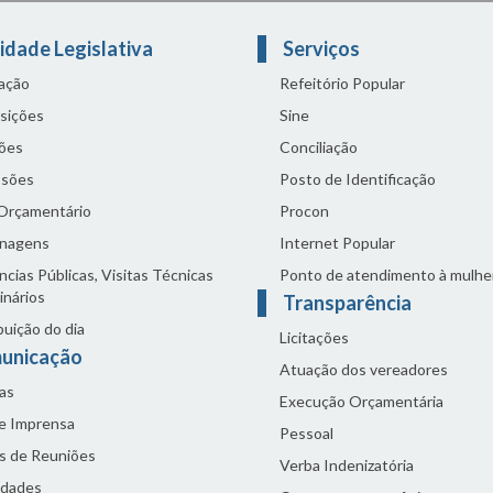
idade Legislativa
Serviços
lação
Refeitório Popular
sições
Sine
ões
Conciliação
sões
Posto de Identificação
 Orçamentário
Procon
nagens
Internet Popular
cias Públicas, Visitas Técnicas
Ponto de atendimento à mulhe
inários
Transparência
buição do dia
Licitações
unicação
Atuação dos vereadores
as
Execução Orçamentária
de Imprensa
Pessoal
s de Reuniões
Verba Indenizatória
idades