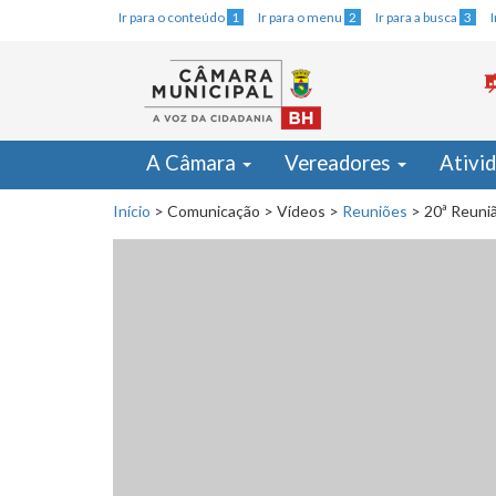
Ir para o conteúdo
1
Ir para o menu
2
Ir para a busca
3
A Câmara
Vereadores
Ativi
Início
>
Comunicação
>
Vídeos
>
Reuniões
>
20ª Reuniã